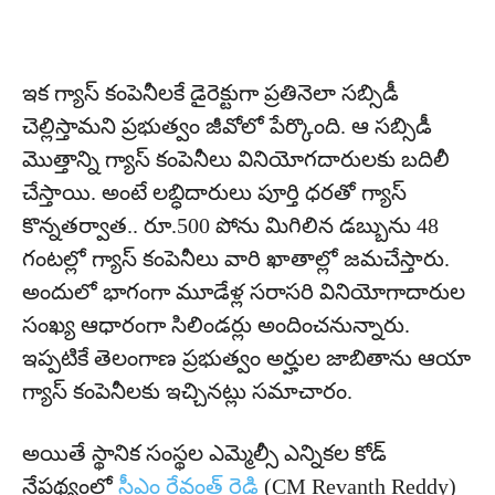
ఇక గ్యాస్ కంపెనీలకే డైరెక్టుగా ప్రతినెలా సబ్సిడీ
చెల్లిస్తామని ప్రభుత్వం జీవోలో పేర్కొంది. ఆ సబ్సిడీ
మొత్తాన్ని గ్యాస్ కంపెనీలు వినియోగదారులకు బదిలీ
చేస్తాయి. అంటే లబ్ధిదారులు పూర్తి ధరతో గ్యాస్
కొన్నతర్వాత.. రూ.500 పోను మిగిలిన డబ్బును 48
గంటల్లో గ్యాస్ కంపెనీలు వారి ఖాతాల్లో జమచేస్తారు.
అందులో భాగంగా మూడేళ్ల సరాసరి వినియోగాదారుల
సంఖ్య ఆధారంగా సిలిండర్లు అందించనున్నారు.
ఇప్పటికే తెలంగాణ ప్రభుత్వం అర్హుల జాబితాను ఆయా
గ్యాస్ కంపెనీలకు ఇచ్చినట్లు సమాచారం.
అయితే స్థానిక సంస్థల ఎమ్మెల్సీ ఎన్నికల కోడ్
నేపథ్యంలో
సీఎం రేవంత్ రెడ్డి
(CM Revanth Reddy)