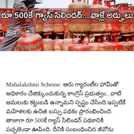
Mahalakshmi Scheme: ఆరు గ్యారంటీల హామీతో
అధికారం చేజిక్కుంచుకున్న కాంగ్రెస్ ప్రభుత్వం.. వాటి
అమలుకు కట్టుబడి ఉన్నామని స్పష్టం చేసింది.ఇప్పటికే
మహిళలకు ఉచిత బస్సు పథకం ప్రారంభించింది.
తాజాగా రూ.500కే గ్యాస్ సిలిండర్ పథకానికి
పచ్చజెండా ఊపింది. దీనికి సంబంధించిన జీవోను