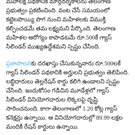
మహాలక్షి పథకానికి మార్గదర్శకాలను తెలంగాణ
ప్రభుత్వం ప్రకటించింది. వంట చేసే సమయంలో
కట్టెలపొయ్యి పొగ నుంచి మహిళలకు విముక్తి
కల్పించడమే తమ లక్ష్యమని పేర్కొంది. తెలంగాణ
మహిళల ఆరోగ్యం కాపాడటమే రూ.500కే గ్యాస్
సిలిండర్ ముఖ్యఉద్దేశమని స్పష్టం చేసింది.
ప్రజాపాలన
కు దరఖాస్తు చేసుకున్నవారు రూ.500లకే
గ్యాస్ సిలిండర్ పథకానికి అర్హులని ప్రభుత్వం తెలిపింది.
లబ్ధిదారులు తెల్లరేషన్ కార్డు కలిగి ఉండాలని స్పష్టం
చేసింది. ఇందుకోసం గడిచిన మూడేళ్లలో గ్యాస్
సిలిండర్ వినియోగదారుల లెక్కలపై దృష్టి
సారించనుంది. కాగా తెలంగాణలో 1.20 కోట్ల గ్యాస్
కనెక్షన్లు ఉన్నాయి. ఆ వినియోగదారుల్లో 89.99 లక్షల
మందికి రేషన్ కార్డులు ఉన్నాయి.