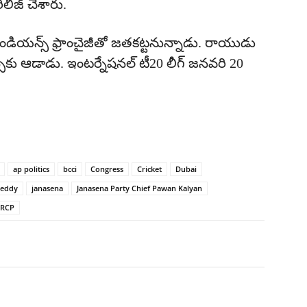
లీజ్ చేశారు.
ండియన్స్‌ ఫ్రాంచైజీతో జతకట్టనున్నాడు. రాయుడు
ు ఆడాడు. ఇంటర్నేషనల్‌ టీ20 లీగ్‌ జనవరి 20
ap politics
bcci
Congress
Cricket
Dubai
Reddy
janasena
Janasena Party Chief Pawan Kalyan
SRCP