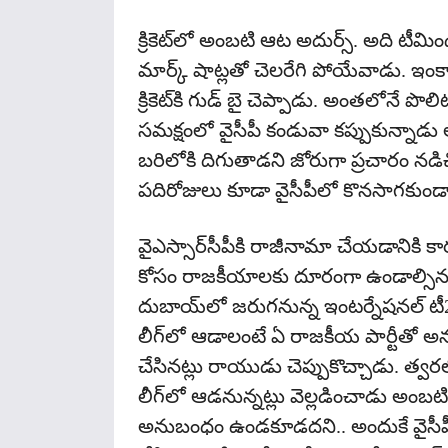
క్రికెట్‌లో అంబటి ఆట అదుర్స్‌. అది టీ
మార్క్ షాట్లతో చెలరేగి పోయేవాడు. ఇంకా బో
క్రికెట్‌కి గుడ్‌ బై చెప్పాడు. అంతలోనే పొల
సమక్షంలో వైసీపీ కండువా కప్పుకున్నాడ
బరిలోకి దిగుతాడని జోరుగా ప్రచారం నడ
పదిరోజులు కూడా వైసీపీలో కొనసాగకుండాన
వైఎస్సార్‌సీపీకి రాజీనామా చేయడానికి క
కోసం రాజకీయాలకు దూరంగా ఉండాల్సిన
దుబాయ్‌లో జరుగనున్న ఇంటర్నేషనల్‌ టీ20 లీగ
లీగ్‌లో ఆడాలంటే ఏ రాజకీయ పార్టీతో
చేసినట్లు రాయుడు చెప్పుకొచ్చాడు. త్వ
లీగ్‌లో ఆడనున్నట్లు వెల్లడించాడు అంబ
అనుబంధం ఉండకూడదని.. అందుకే వైసీపీకి 