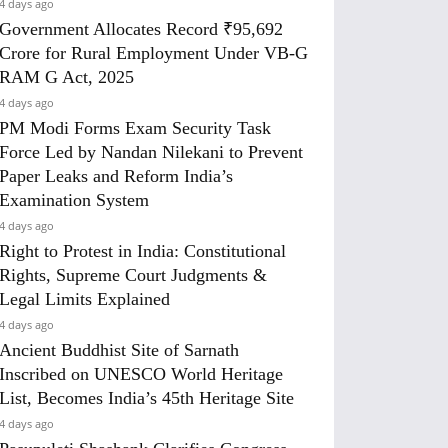
4 days ago
Government Allocates Record ₹95,692
Crore for Rural Employment Under VB-G
RAM G Act, 2025
4 days ago
PM Modi Forms Exam Security Task
Force Led by Nandan Nilekani to Prevent
Paper Leaks and Reform India’s
Examination System
4 days ago
Right to Protest in India: Constitutional
Rights, Supreme Court Judgments &
Legal Limits Explained
4 days ago
Ancient Buddhist Site of Sarnath
Inscribed on UNESCO World Heritage
List, Becomes India’s 45th Heritage Site
4 days ago