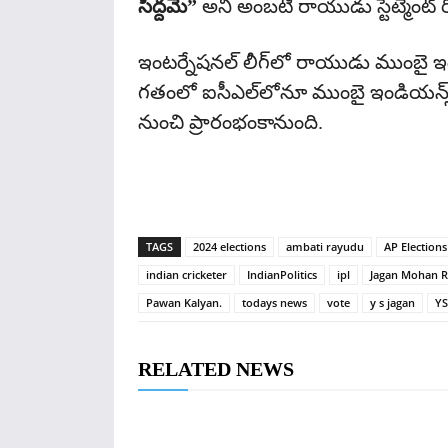
సిద్దమే”
అని అంబటి రాయుడు స్టేట్మెంట్ రి
ఇంటర్నేషనల్‌ లీగ్‌లో రాయుడు ముంబై ఇ
గతంలో ఐసీఎల్‌లోనూ ముంబై ఇండియన్స్‌క
నుంచి ప్రారంభంకానుంది.
TAGS
2024 elections
ambati rayudu
AP Elections
indian cricketer
IndianPolitics
ipl
Jagan Mohan 
Pawan Kalyan.
todays news
vote
y s jagan
Y
RELATED NEWS