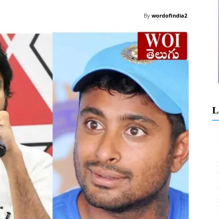
By
wordofindia2
L