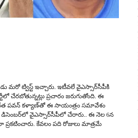
మరో ట్విస్ట్ ఇచ్చారు. ఇటీవలే వైఎస్సార్‌సీపీకి
ీలో చేరబోతున్నట్లు ప్రచారం జరుగుతోంది. ఈ
త పవన్ కళ్యాణ్‌తో ఈ సాయంత్రం సమావేశం
ిసెంబర్‌లో వైఎస్సార్‌సీపీలో చేరారు.. ఈ నెల 6న
 ద్వారా ప్రకటించారు. కేవలం పది రోజులు మాత్రమే