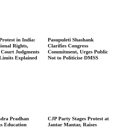
Protest in India:
Pasupuleti Shashank
ional Rights,
Clarifies Congress
 Court Judgments
Commitment, Urges Public
Limits Explained
Not to Politicise DMSS
dra Pradhan
CJP Party Stages Protest at
as Education
Jantar Mantar, Raises