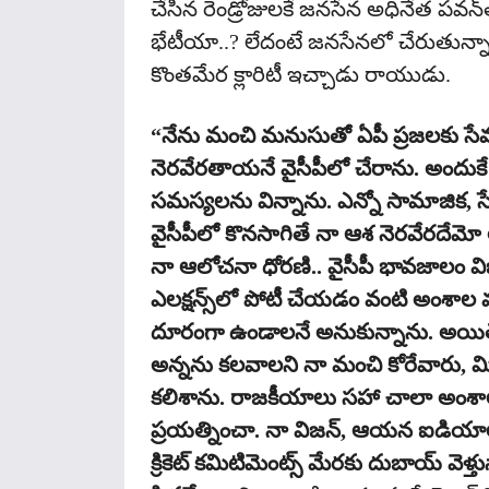
చేసిన రెండ్రోజులకే జనసేన అధినేత పవన్‌
భేటీయా..? లేదంటే జనసేనలో చేరుతున్నారా
కొంతమేర క్లారిటీ ఇచ్చాడు రాయుడు.
“నేను మంచి మనుసుతో ఏపీ ప్రజలకు సేవ చ
నెరవేరతాయనే వైసీపీలో చేరాను. అందుకే చ
సమస్యలను విన్నాను. ఎన్నో సామాజిక, స
వైసీపీలో కొనసాగితే నా ఆశ నెరవేరదేమో అ
నా ఆలోచనా ధోరణి.. వైసీపీ భావజాలం వి
ఎలక్షన్స్‌లో పోటీ చేయడం వంటి అంశాల
దూరంగా ఉండాలనే అనుకున్నాను. అయితే
అన్నను కలవాలని నా మంచి కోరేవారు, మ
కలిశాను. రాజకీయాలు సహా చాలా అంశాలప
ప్రయత్నించా. నా విజన్, ఆయన ఐడియాలజీ
క్రికెట్ కమిటిమెంట్స్ మేరకు దుబాయ్ వెళ