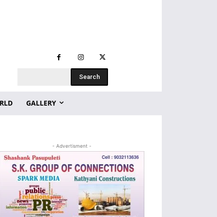
Search
RLD
GALLERY
- Advertisment -