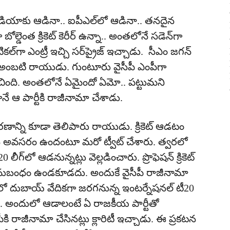
మిండియాకు ఆడినా.. ఐపీఎల్‌లో ఆడినా.. తనదైన
ల్డెంత క్రికెట్ కెరీర్ ఉన్నా.. అంతలోనే సడెన్‌గా
ిటికల్‌గా ఎంట్రీ ఇచ్చి సర్‌ప్రైజ్ ఇచ్చాడు. సీఎం జగన్
ు అంబటి రాయుడు. గుంటూరు వైసీపీ ఎంపీగా
ిచింది. అంతలోనే ఏమైందో ఏమో.. పట్టుమని
ే ఆ పార్టీకి రాజీనామా చేశాడు.
ారణాన్ని కూడా తెలిపారు రాయుడు. క్రికెట్ ఆడటం
 అవసరం ఉందంటూ మరో ట్వీట్ చేశారు. త్వరలో
్‌లో ఆడనున్నట్లు వెల్లడించారు. ప్రొఫెషన్‌ క్రికెట్‌
 అనుబంధం ఉండకూడదు. అందుకే వైసీపీ రాజీనామా
రలో దుబాయ్‌ వేదికగా జరగనున్న ఇంటర్నేషనల్‌ టీ20
టి. అందులో ఆడాలంటే ఏ రాజకీయ పార్టీతో
రాజీనామా చేసినట్లు క్లారిటీ ఇచ్చాడు. ఈ ప్రకటన