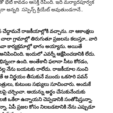
తో భేటీ కావడం ఆసక్తి రేపింది. ఇది మర్యాదపూర్వక
 అన్నది సస్పెన్స్‌ క్రియేట్ అవుతుండగానే..
ేద్దామనే రాజకీయాల్లోకి వచ్చాను. నా ఆకాంక్షలు
ాలా గ్రామాల్లో తిరుగుతూ ప్రజలను కలుస్తూ.. వారి
ేవా కార్యక్రమాల్లో భాగం అయ్యాను. అయితే
నిపించింది. ఇందులో ఎవర్నీ ఆక్షేపించడానికి లేదు.
భిన్నంగా ఉంది. అంతేకానీ ఫలానా సీటు కోరడం,
 వల్ల నేను బయటకు రాలేదు. రాజకీయాల నుంచి
 ఆ నిర్ణయం తీసుకునే ముందు ఒకసారి పవన్
ిత్రులు, కుటుంబ సభ్యులు సూచించారు. అందుకే
ై చర్చించా. ఆయన్ను అర్థం చేసుకునేందుకు
 ఒకేలా ఉన్నాయని చెప్పడానికి సంతోషిస్తున్నా.
్తున్నా. ఏపీ ప్రజల కోసం నిలబడటానికి నేను ఎప్పుడూ