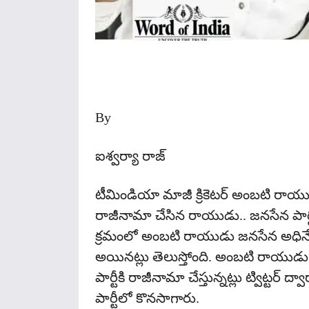
Share
By
ఐశ్వర్యా రాజ్
టీమిండియా మాజీ క్రికెటర్ అంబటి రాయుడు 
రాజీనామా చేసిన రాయుడు.. జనసేన పార్ట
క్రమంలో అంబటి రాయుడు జనసేన అధినే
అయినట్లు తెలుస్తోంది. అంబటి రాయుడు డ
పార్టీకి రాజీనామా చేస్తున్నట్లు ట్విట్టర్
పార్టీలో కొనసాగారు.