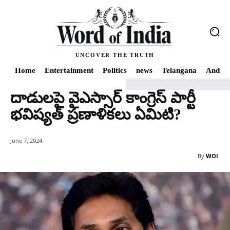
UNCOVER THE TRUTH
Home
Entertainment
Politics
news
Telangana
Andhra
దాడుల‌పై వైఎస్సార్ కాంగ్రెస్ పార్టీ
Home
news
దాడుల‌పై వైఎస్సార్ కాంగ్రెస్ పార్టీ భవిష్యత్ ప్రణాళికలు ఏమిటి?
భవిష్యత్ ప్రణాళికలు ఏమిటి?
June 7, 2024
By
WOI