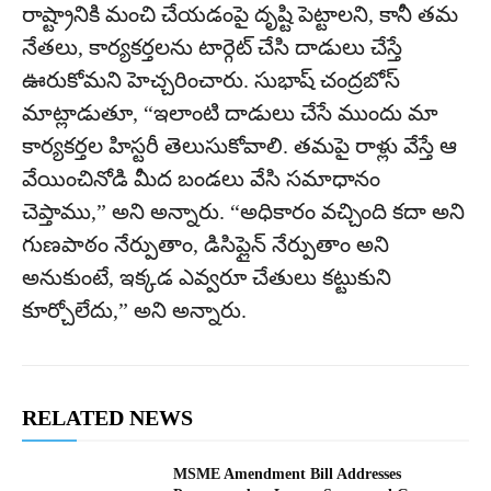
రాష్ట్రానికి మంచి చేయడంపై దృష్టి పెట్టాల‌ని, కానీ త‌మ
నేత‌లు, కార్య‌క‌ర్త‌ల‌ను టార్గెట్ చేసి దాడులు చేస్తే
ఊరుకోమ‌ని హెచ్చరించారు. సుభాష్ చంద్ర‌బోస్
మాట్లాడుతూ, “ఇలాంటి దాడులు చేసే ముందు మా
కార్య‌క‌ర్త‌ల హిస్ట‌రీ తెలుసుకోవాలి. త‌మ‌పై రాళ్లు వేస్తే ఆ
వేయించినోడి మీద బండ‌లు వేసి స‌మాధానం
చెప్తాము,” అని అన్నారు. “అధికారం వ‌చ్చింది క‌దా అని
గుణ‌పాఠం నేర్పుతాం, డిసిప్లైన్ నేర్పుతాం అని
అనుకుంటే, ఇక్క‌డ ఎవ్వ‌రూ చేతులు క‌ట్టుకుని
కూర్చోలేదు,” అని అన్నారు.
RELATED NEWS
MSME Amendment Bill Addresses