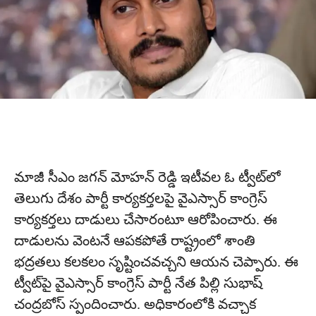
మాజీ సీఎం జ‌గ‌న్ మోహ‌న్ రెడ్డి ఇటీవల ఓ ట్వీట్‌లో
తెలుగు దేశం పార్టీ కార్య‌క‌ర్త‌ల‌పై వైఎస్సార్ కాంగ్రెస్
కార్య‌క‌ర్త‌లు దాడులు చేసారంటూ ఆరోపించారు. ఈ
దాడుల‌ను వెంట‌నే ఆప‌క‌పోతే రాష్ట్రంలో శాంతి
భ‌ద్ర‌త‌లు కల‌క‌లం సృష్టించ‌వచ్చని ఆయన చెప్పారు. ఈ
ట్వీట్‌పై వైఎస్సార్ కాంగ్రెస్ పార్టీ నేత పిల్లి సుభాష్
చంద్ర‌బోస్ స్పందించారు. అధికారంలోకి వ‌చ్చాక