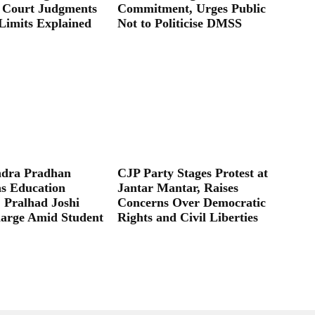
 Court Judgments
Commitment, Urges Public
Limits Explained
Not to Politicise DMSS
dra Pradhan
CJP Party Stages Protest at
as Education
Jantar Mantar, Raises
; Pralhad Joshi
Concerns Over Democratic
arge Amid Student
Rights and Civil Liberties