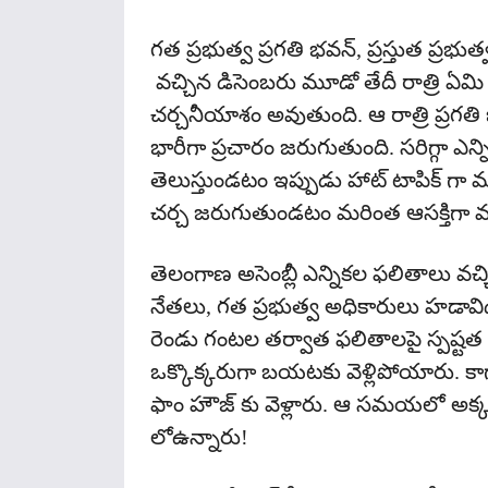
గత ప్రభుత్వ ప్రగతి భవన్, ప్రస్తుత ప్రభ
వచ్చిన డిసెంబరు మూడో తేదీ రాత్రి ఏమి 
చర్చనీయాశం అవుతుంది. ఆ రాత్రి ప్రగత
భారీగా ప్రచారం జరుగుతుంది. సరిగ్గా ఎన్
తెలుస్తుండటం ఇప్పుడు హాట్ టాపిక్ గా మ
చర్చ జరుగుతుండటం మరింత ఆసక్తిగా మ
తెలంగాణ అసెంబ్లీ ఎన్నికల ఫలితాలు వచ్
నేతలు, గత ప్రభుత్వ అధికారులు హడావిడ
రెండు గంటల తర్వాత ఫలితాలపై స్పష్టత
ఒక్కొక్కరుగా బయటకు వెళ్లిపోయారు. క
ఫాం హౌజ్‌ కు వెళ్లారు. ఆ సమయలో అక్కడ
లోఉన్నారు!