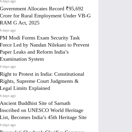
4 days ago
Government Allocates Record ₹95,692
Crore for Rural Employment Under VB-G
RAM G Act, 2025
4 days ago
PM Modi Forms Exam Security Task
Force Led by Nandan Nilekani to Prevent
Paper Leaks and Reform India’s
Examination System
4 days ago
Right to Protest in India: Constitutional
Rights, Supreme Court Judgments &
Legal Limits Explained
4 days ago
Ancient Buddhist Site of Sarnath
Inscribed on UNESCO World Heritage
List, Becomes India’s 45th Heritage Site
4 days ago