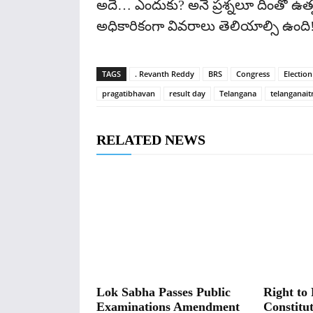
అదే… ఎందుకు? అనే ప్రశ్నలూ దీంతో ఉత
అధికారికంగా వివరాలు తెలియాల్సి ఉంది
TAGS
. Revanth Reddy
BRS
Congress
Electio
pragatibhavan
result day
Telangana
telanganait
RELATED NEWS
Lok Sabha Passes Public
Right to 
Examinations Amendment
Constitut