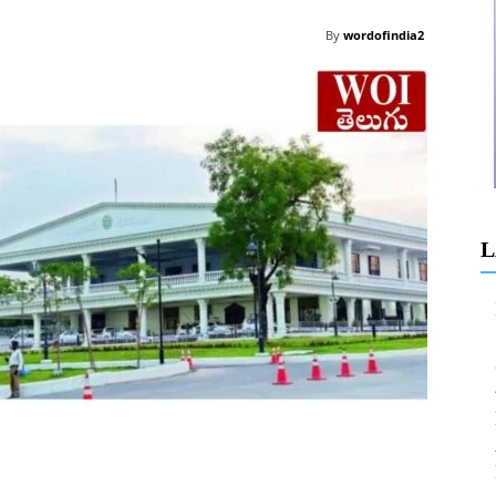
By
wordofindia2
L