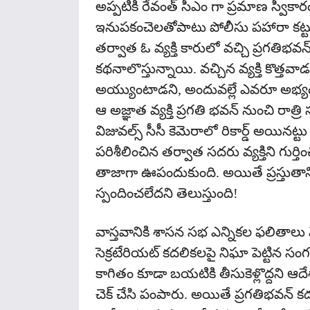
అప్పటికి రేవంత్ సీఎం గా ప్రమాణ స్వ
ఇనుపకంచెలతోపాటు పోలీసు పహారా కట్టుద
తర్వాత ఓ వ్యక్తి కారులో వచ్చి ప్రగతిభవన్
కథనాలొస్తున్నాయి. వచ్చిన వ్యక్తి కొత్తవాడయ
అయ్యుంటాడని, అందువల్లే ఎవరూ అభ్య
ఆ అజ్ఞాత వ్యక్తి ప్రగతి భవన్ నుంచి రాత
విజువల్స్ సీసీ కెమెరాలో రికార్డ్ అయినట్
పరిశీలించిన తర్వాత సదరు వ్యక్తిని గుర్
తాజాగా ఊపందుకుంది. అయితే ప్రస్తుతాన
స్పందించలేదని తెలుస్తుంది!
వాస్తవానికి శాసన సభ ఎన్నికల ఫలితాల
సెక్రటేరియట్ కదలికలపై నిఘా పెట్టిన స
కాగితం కూడా బయటికి తీసుకెళ్లొద్దని ఆదేశ
చెక్ చేసి పంపారు. అయితే ప్రగతిభవన్ కదలి