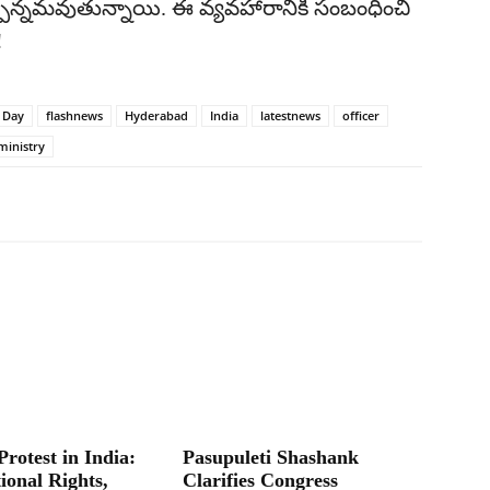
్పన్నమవుతున్నాయి. ఈ వ్యవహారానికి సంబంధించి
!
n Day
flashnews
Hyderabad
India
latestnews
officer
ministry
Protest in India:
Pasupuleti Shashank
ional Rights,
Clarifies Congress