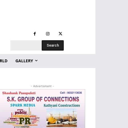
Search
RLD
GALLERY
- Advertisment -