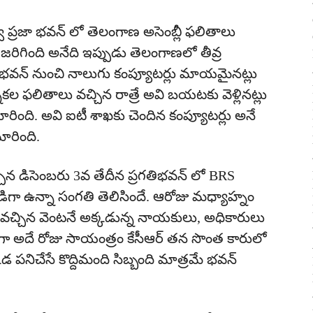
ుత్వ ప్రజా భవన్ లో తెలంగాణ అసెంబ్లీ ఫలితాలు
జరిగింది అనేది ఇప్పుడు తెలంగాణలో తీవ్ర
ి భవన్ నుంచి నాలుగు కంప్యూటర్లు మాయమైనట్లు
నికల ఫలితాలు వచ్చిన రాత్రే అవి బయటకు వెళ్లినట్లు
ారింది. అవి ఐటీ శాఖకు చెందిన కంప్యూటర్లు అనే
ారింది.
చిన డిసెంబరు 3వ తేదీన ప్రగతిభవన్‌ లో BRS
ిగా ఉన్నా సంగతి తెలిసిందే. ఆరోజు మధ్యాహ్నం
 వచ్చిన వెంటనే అక్కడున్న నాయకులు, అధికారులు
ాగా అదే రోజు సాయంత్రం కేసీఆర్ తన సొంత కారులో
 పనిచేసే కొద్దిమంది సిబ్బంది మాత్రమే భవన్