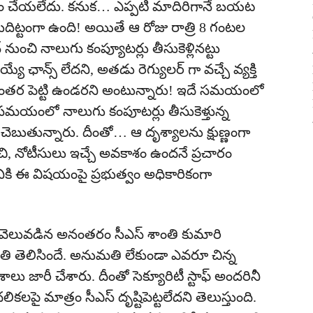
ీకారం చేయలేదు. కనుక… ఎప్పటి మాదిరిగానే బయట
ిట్టంగా ఉంది! అయితే ఆ రోజు రాత్రి 8 గంటల
‌ నుంచి నాలుగు కంప్యూటర్లు తీసుకెళ్లినట్టు
్యే ఛాన్స్ లేదని, అతడు రెగ్యులర్‌ గా వచ్చే వ్యక్తి
ంతర పెట్టి ఉండరని అంటున్నారు! ఇదే సమయంలో
్రి సమయంలో నాలుగు కంపూటర్లు తీసుకెళ్తున్న
టు చెబుతున్నారు. దీంతో… ఆ దృశ్యాలను క్షుణ్ణంగా
తించి, నోటీసులు ఇచ్చే అవకాశం ఉందనే ప్రచారం
ికి ఈ విషయంపై ప్రభుత్వం అధికారికంగా
ు వెలువడిన అనంతరం సీఎస్ శాంతి కుమారి
ంగతి తెలిసిందే. అనుమతి లేకుండా ఎవరూ చిన్న
ాలు జారీ చేశారు. దీంతో సెక్యూరిటీ స్టాఫ్ అందరినీ
కలపై మాత్రం సీఎస్ దృష్టిపెట్టలేదని తెలుస్తుంది.