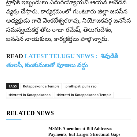
ట్రాఫిక్‌ ఇబ్బందులు ఎదురయ్యాయని ఆయన ఆవేదన
వ్యక్తం చేస్తారు. కార్యక్రమంలో గుంటూరు జిల్లా జనసేన
అధ్యక్షుడు గాదె వెంకటేశ్వరరావు, నియోజకవర్గ జనసేన
సమన్వయకర్త తోట రాజా రమేష్, తెలుగుదేశం,
జనసేన నాయకులు, కార్యకర్తలు పాల్గొన్నారు.
READ
LATEST TELUGU NEWS :
శివుడికి
తులసీ, కుంకుమలతో పూజలు వద్దు
TAGS
Kotappakonda Temple
prathipati pulla rao
shivratri in Kotappakonda
shivratri in Kotappakonda Temple
RELATED NEWS
MSME Amendment Bill Addresses
Payments, but Larger Structural Gaps