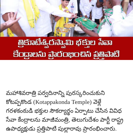
మహాశివరాత్రి పర్వదినాన్ని పురస్కరించుకుని
కోటప్పకొండ (Kotappakonda Temple) వెళ్లే
గరళకంఠుడి భక్తుల సౌకర్యార్థం ఏర్పాటు చేసిన వివిధ
సేవా కేంద్రాలను మాజీమంత్రి, తెలుగుదేశం పార్టీ రాష్ట్ర
ఉపాధ్యక్షుడు ప్రత్తిపాటి పుల్లారావు ప్రారంభించారు.