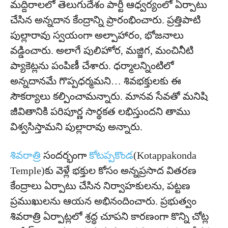
మద్దిరాలలో తెలుగుదేశం పార్టీ ఆధ్వర్యంలో ఏర్పాటు
చేసిన అన్నదాన కేంద్రాన్ని ప్రారంభించారు. ప్రత్తిపాటి
పుల్లారావు స్వయంగా అల్పాహారం, భోజనాలు
వడ్డించారు. అలాగే పులిహోర, మజ్జిగ, మంచినీటి
ప్యాకెట్లను పంపిణీ చేశారు. ధర్మాలన్నింటిలో
అన్నదానమే గొప్పధర్మమని… శివభక్తులకు ఈ
సౌకర్యాలు కల్పించామన్నారు. మానవ సేవతో మనిషి
జీవితానికి పరిపూర్ణ సార్థకత లభిస్తుందని తాము
విశ్వసిస్తామని పుల్లారావు అన్నారు.
శివరాత్రి
సందర్భంగా
కోటప్పకొండ
(Kotappakonda
Temple)కు వెళ్లే భక్తుల కోసం అన్నప్రసాద వితరణ
కేంద్రాలు ఏర్పాటు చేసిన నిర్వాహకులను, పట్టణ
ప్రముఖులను ఆయన అభినందించారు. ప్రభుత్వం
శివరాత్రి ఏర్పాట్లలో శ్రద్ధ చూపని కారణంగా కొన్ని చోట్ల