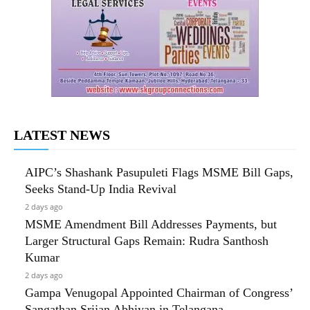
LATEST NEWS
AIPC’s Shashank Pasupuleti Flags MSME Bill Gaps,
Seeks Stand-Up India Revival
2 days ago
MSME Amendment Bill Addresses Payments, but
Larger Structural Gaps Remain: Rudra Santhosh
Kumar
2 days ago
Gampa Venugopal Appointed Chairman of Congress’
Sangathan Srijan Abhiyan in Telangana