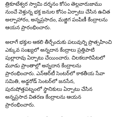
త్రికూటేశ్వర స్వామి దర్శనం కోసం తెల్లవారుజాము
నుంచే వెళ్తున్న భక్త జనుల కోసం ఏర్పాటు చేసిన ఉచిత
అల్పాహారం, అన్నప్రసాదం, మజ్జిగ పంపిణీ కేంద్రాలను
ఆయన ప్రారంభించారు.
అలాగే భక్తుల ఆకలి తీర్చేందుకు పలువుర్ని ప్రొత్సహించి
ఎక్కువ సంఖ్యలో అన్నదాన కేంద్రాలు ప్రత్తిపాటి
పుల్లారావు ఏర్పాటు చేయించారు. చిలకలూరిపేటలో
మూడు ప్రాంతాల్లో అన్నదాన కేంద్రాలను
ప్రారంభించారు. ఎన్‌ఆర్‌టీ సెంటర్‌లో కాకతీయ సేవా
సమితి, అడ్డరోడ్ సెంటర్‌లో జనసేన,
పురుషోత్తపట్నంలో స్థానికులు ఏర్పాటు చేసిన
అన్నప్రసాద వితరణ కేంద్రాలను ఆయన
ప్రారంభించారు.