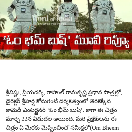
శ్రీవిష్ణు, ప్రియదర్శి, రాహుల్ రామకృష్ణ ప్రధాన పాత్రల్లో,
డైరెక్టర్ శ్రీహర్ష కోనుగంటి దర్శకత్వంలో తెరకెక్కిన
కామెడీ ఎంటర్టైనర్ ‘ఓం భీమ్ బుష్’. కాగా ఈ చిత్రం
మార్చి 22న విడుదల అయింది. మరి ప్రేక్షకులను ఈ
చిత్రం ఏ మేరకు మెప్పించిందో సమీక్షలో(Om Bheem