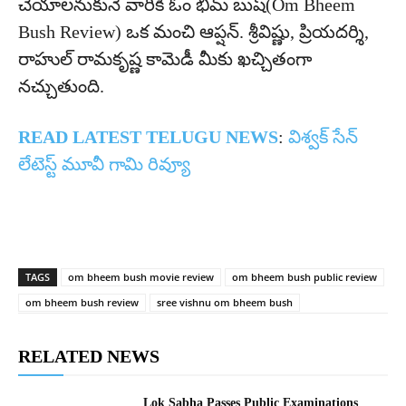
చేయాలనుకునే వారికి ఓం భీమ్ బుష్(Om Bheem
Bush Review) ఒక మంచి ఆప్షన్. శ్రీవిష్ణు, ప్రియదర్శి,
రాహుల్ రామకృష్ణ కామెడీ మీకు ఖచ్చితంగా
నచ్చుతుంది.
READ LATEST TELUGU NEWS
:
విశ్వక్ సేన్
లేటెస్ట్ మూవీ గామి రివ్యూ
TAGS
om bheem bush movie review
om bheem bush public review
om bheem bush review
sree vishnu om bheem bush
RELATED NEWS
Lok Sabha Passes Public Examinations