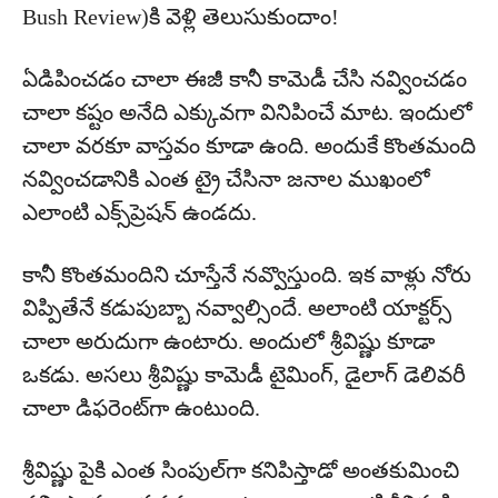
Bush Review)కి వెళ్లి తెలుసుకుందాం!
ఏడిపించడం చాలా ఈజీ కానీ కామెడీ చేసి నవ్వించడం
చాలా కష్టం అనేది ఎక్కువగా వినిపించే మాట. ఇందులో
చాలా వరకూ వాస్తవం కూడా ఉంది. అందుకే కొంతమంది
నవ్వించడానికి ఎంత ట్రై చేసినా జనాల ముఖంలో
ఎలాంటి ఎక్స్‌ప్రెషన్ ఉండదు.
కానీ కొంతమందిని చూస్తేనే నవ్వొస్తుంది. ఇక వాళ్లు నోరు
విప్పితేనే కడుపుబ్బా నవ్వాల్సిందే. అలాంటి యాక్టర్స్
చాలా అరుదుగా ఉంటారు. అందులో శ్రీవిష్ణు కూడా
ఒకడు. అసలు శ్రీవిష్ణు కామెడీ టైమింగ్‌, డైలాగ్ డెలివరీ
చాలా డిఫరెంట్‌గా ఉంటుంది.
శ్రీవిష్ణు పైకి ఎంత సింపుల్‌గా కనిపిస్తాడో అంతకుమించి