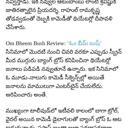
నవ్విస్తాడు. ఇక నవ్వుల ఆటంబాంబు లాంటి శ్రీవిష్ణుకి
జాతిరత్నాలైన ప్రియదర్శి, రాహుల్ రామకృష్ణ
తోడవ్వడంతో దెబ్బకి కామెడీతో థియేటర్లో దీపావళి
చేసేశారు.
Om Bheem Bush Review:
‘ఓం భీమ్ బుష్’
సినిమాలో మొదటి నుంచి చివరి వరకూ ఎప్పుడు స్క్రీన్
మీద ముగ్గురు బ్యాంగ్ బ్రోస్ కనిపించినా థియేటర్లో
జనాలు పడిపడి నవ్వుతూనే ఉన్నారు. ఇక సినిమాలో
ఓ మూడు-నాలుగు కామెడీ సీక్వెన్స్‌ల్లో అయితే
జనాలను మాములుగా ఎంటర్‌టైన్ చేయలేదు.
అరిపించారు అంతే.
ముఖ్యంగా టాలీవుడ్‌లో ఇటీవలి కాలంలో బాగా ట్రోల్,
వైరల్ అయిన కామెడీ డైలాగులతో బ్యాంగ్ బ్రోస్ ఓ ఆట
ఆడుకున్నారు. ఫస్టాఫ్ అంతా అలా సరదాసరదాగా