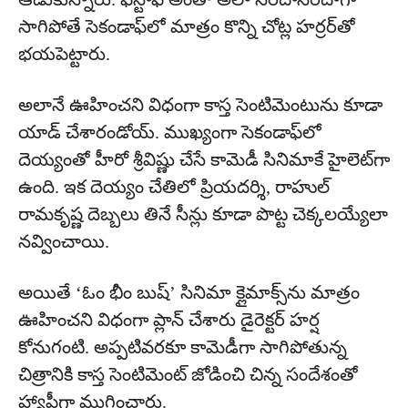
సాగిపోతే సెకండాఫ్‌లో మాత్రం కొన్ని చోట్ల హర్రర్‌తో
భయపెట్టారు.
అలానే ఊహించని విధంగా కాస్త సెంటిమెంటును కూడా
యాడ్ చేశారండోయ్. ముఖ్యంగా సెకండాఫ్‌లో
దెయ్యంతో హీరో శ్రీవిష్ణు చేసే కామెడీ సినిమాకే హైలెట్‌గా
ఉంది. ఇక దెయ్యం చేతిలో ప్రియదర్శి, రాహుల్
రామకృష్ణ దెబ్బలు తినే సీన్లు కూడా పొట్ట చెక్కలయ్యేలా
నవ్వించాయి.
అయితే ‘ఓం భీం బుష్’ సినిమా క్లైమాక్స్‌‌ను మాత్రం
ఊహించని విధంగా ప్లాన్ చేశారు డైరెక్టర్ హర్ష
కోనుగంటి. అప్పటివరకూ కామెడీగా సాగిపోతున్న
చిత్రానికి కాస్త సెంటిమెంట్ జోడించి చిన్న సందేశంతో
హ్యాపీగా ముగించారు.