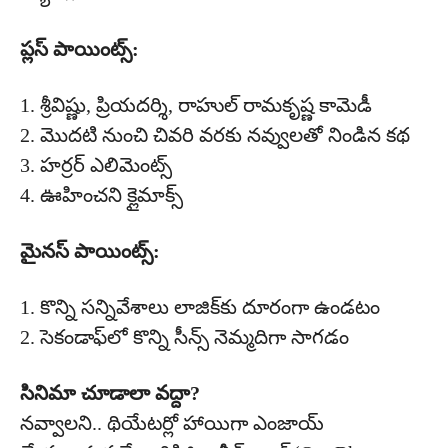
ప్లస్ పాయింట్స్:
1. శ్రీవిష్ణు, ప్రియదర్శి, రాహుల్ రామకృష్ణ కామెడీ
2. మొదటి నుంచి చివరి వరకు నవ్వులతో నిండిన కథ
3. హర్రర్ ఎలిమెంట్స్
4. ఊహించని క్లైమాక్స్
మైనస్ పాయింట్స్:
1. కొన్ని సన్నివేశాలు లాజిక్‌కు దూరంగా ఉండటం
2. సెకండాఫ్‌లో కొన్ని సీన్స్ నెమ్మదిగా సాగడం
సినిమా చూడాలా వద్దా?
నవ్వాలని.. థియేటర్లో హాయిగా ఎంజాయ్