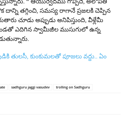
‌శ్నిస్తున్నారు. “ ఆయుర్వేదము గొప్పదే, అలోపతి
దాన్ని తగ్గించి, సమస్య రాగానే ప్రజలకి చెప్పిన
చేరుతారు చూడు అప్పుడు అనిపిస్తుంది, వీళ్లేమీ
డతో ఎదిగిన స్వామీజీల ముసుగులో ఉన్న
ుతున్నారు.
వుడికి తులసీ, కుంకుమలతో పూజలు వద్దు.. ఏం
ate
sadhguru jaggi vasudev
trolling on Sadhguru