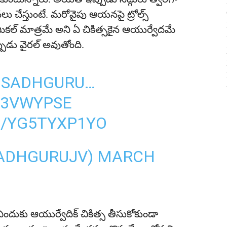
లు చేస్తుంటే. మరోవైపు ఆయ‌న‌పై ట్రోల్స్
మిక‌ల్ మాత్రమే అని ఏ చికిత్స‌కైన ఆయుర్వేద‌మే
ుడు వైర‌ల్ అవుతోంది.
 SADHGURU…
Y3VWYPSE
M/YG5TYXP1YO
ADHGURUJV)
MARCH
 ఎందుకు ఆయుర్వేదిక్ చికిత్స తీసుకోకుండా