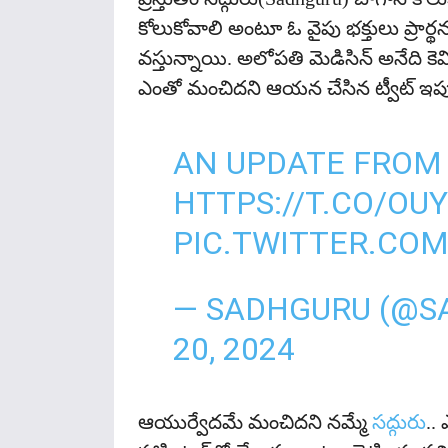
కోలుకోవాలి అంటూ ఓ వైపు భక్తులు ప్రార్థన
వ‌స్తున్నాయి. అలోప‌తి మెడిసిన్ అనేది కె
ఎంతో మంచిద‌ని ఆయ‌న చేసిన ట్వీట్ ఇప్ప
AN UPDATE FROM
HTTPS://T.CO/OU
PIC.TWITTER.CO
— SADHGURU (@S
20, 2024
ఆయుర్వేదమే మంచిదని నమ్మే
సద్గురు
..