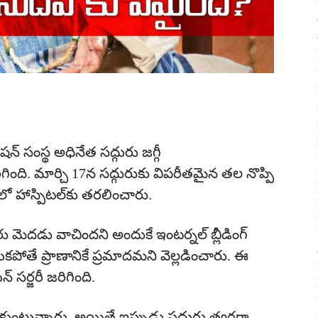
‌న్ సంస్థ అధినేత స‌ద్గురు జ‌గ్గీ
రిగింది. మార్చి 17న స‌ద్గురుకు విప‌రీత‌మైన త‌ల నొప్పి
ో హాస్పిట‌ల్‌కు త‌ర‌లించారు.
రు మెద‌డు వాచింద‌ని అందుకే ఇంట‌ర్న‌ల్ బ్లీడింగ్
య‌క‌పోతే ప్రాణానికే ప్ర‌మాదమని వెల్లడించారు. ఈ
 స‌ర్జ‌రీ జ‌రిగింది.
ుకుంటున్నారు. అయితే ఇప్పుడు స‌ద్గురు త్వ‌ర‌గా