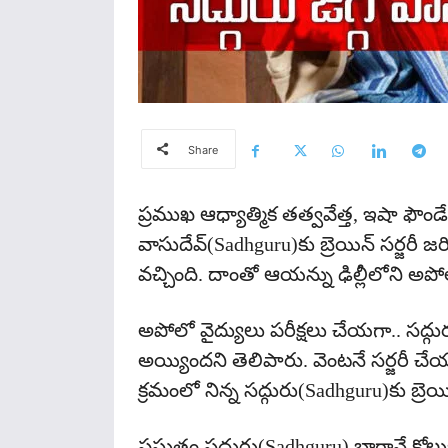
Share
ప్ర‌ముఖ ఆధ్యాత్మిక త‌త్వ‌వేత్త‌, ఇషా ఫౌండేష
వాసుదేవ్‌(Sadhguru)కు బ్రెయిన్ స‌ర్జ‌రీ జ‌
వ‌చ్చింది. దాంతో ఆయ‌న్ను ఢిల్లీలోని అపోల
అపోలో వైద్యులు ప‌రీక్ష‌లు చేయ‌గా.. స‌ద్గు
అయ్యింద‌ని తెలిపారు. వెంట‌నే స‌ర్జ‌రీ చే
క్రమంలో నిన్న స‌ద్గురు(Sadhguru)కు బ్రెయిన్
ప్ర‌స్తుతం సద్గురు(Sadhguru) బాగానే కోల