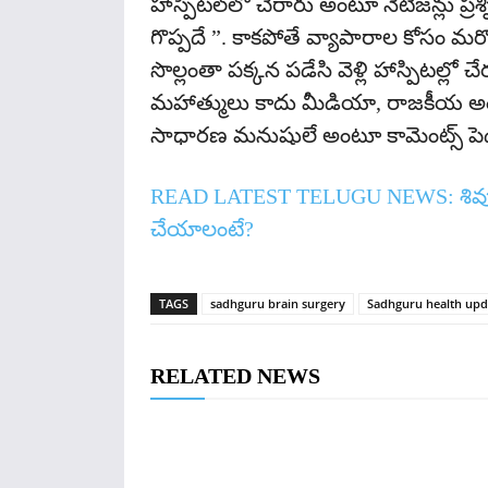
హాస్పిట‌ల్‌లో చేరారు అంటూ నెటిజ‌న్లు ప్ర
గొప్పదే ”. కాకపోతే వ్యాపారాల కోసం మరొక 
సొల్లంతా పక్కన పడేసి వెళ్లి హాస్పిటల్లో 
మహాత్ములు కాదు మీడియా, రాజకీయ అం
సాధారణ మనుషులే అంటూ కామెంట్స్ పెడ
READ LATEST TELUGU NEWS:
శి
చేయాలంటే?
TAGS
sadhguru brain surgery
Sadhguru health upd
RELATED NEWS