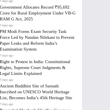
7 days ago
Government Allocates Record ₹95,692
Crore for Rural Employment Under VB-G
RAM G Act, 2025
7 days ago
PM Modi Forms Exam Security Task
Force Led by Nandan Nilekani to Prevent
Paper Leaks and Reform India’s
Examination System
7 days ago
Right to Protest in India: Constitutional
Rights, Supreme Court Judgments &
Legal Limits Explained
7 days ago
Ancient Buddhist Site of Sarnath
Inscribed on UNESCO World Heritage
List, Becomes India’s 45th Heritage Site
7 days ago