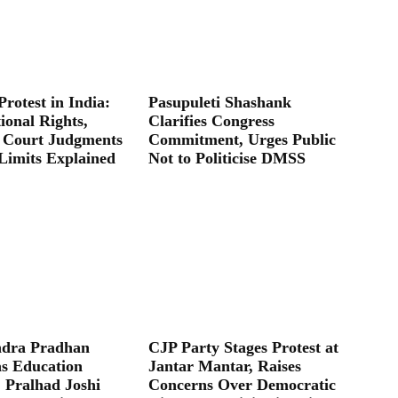
Protest in India:
Pasupuleti Shashank
ional Rights,
Clarifies Congress
 Court Judgments
Commitment, Urges Public
Limits Explained
Not to Politicise DMSS
dra Pradhan
CJP Party Stages Protest at
as Education
Jantar Mantar, Raises
; Pralhad Joshi
Concerns Over Democratic