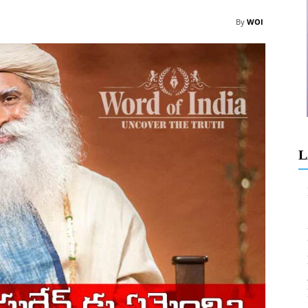
By
WOI
L