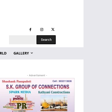
Search
RLD
GALLERY
- Advertisment -