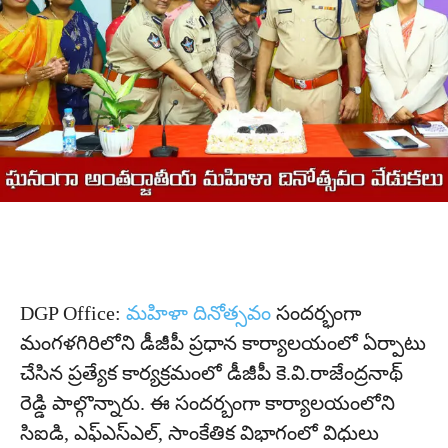
DGP Office:
మహిళా దినోత్సవం
సందర్భంగా
మంగళగిరిలోని డీజీపీ ప్రధాన కార్యాలయంలో ఏర్పాటు
చేసిన ప్రత్యేక కార్యక్రమంలో డీజీపీ కె.వి.రాజేంద్రనాథ్
రెడ్డి పాల్గొన్నారు. ఈ సందర్బంగా కార్యాలయంలోని
సి‌ఐ‌డి, ఎఫ్‌ఎస్‌ఎల్, సాంకేతిక విభాగంలో విధులు