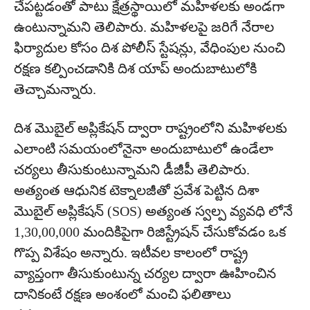
చేపట్టడంతో పాటు క్షేత్రస్థాయిలో మహిళలకు అండగా
ఉంటున్నామని తెలిపారు. మహిళలపై జరిగే నేరాల
ఫిర్యాదుల కోసం దిశ పోలీస్ స్టేషన్లు, వేధింపుల నుంచి
రక్షణ కల్పించడానికి దిశ యాప్ అందుబాటులోకి
తెచ్చామన్నారు.
దిశ మొబైల్ అప్లికేషన్ ద్వారా రాష్ట్రంలోని మహిళలకు
ఎలాంటి సమయంలోనైనా అందుబాటులో ఉండేలా
చర్యలు తీసుకుంటున్నామని డీజీపీ తెలిపారు.
అత్యంత ఆధునిక టెక్నాలజీతో ప్రవేశ పెట్టిన దిశా
మొబైల్ అప్లికేషన్ (SOS) అత్యంత స్వల్ప వ్యవధి లోనే
1,30,00,000 మందికిపైగా రిజిస్ట్రేషన్ చేసుకోవడం ఒక
గొప్ప విశేషం అన్నారు. ఇటీవల కాలంలో రాష్ట్ర
వ్యాప్తంగా తీసుకుంటున్న చర్యల ద్వారా ఊహించిన
దానికంటే రక్షణ అంశంలో మంచి ఫలితాలు