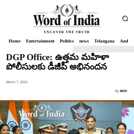
UNCOVER THE TRUTH
Home
Entertainment
Politics
news
Telangana
Andhra
DGP Office: ఉత్తమ మహిళా
Home
news
DGP Office: ఉత్తమ మహిళా పోలీసులకు డీజీపీ అభినందన
పోలీసులకు డీజీపీ అభినందన
March 7, 2024
By
WOI