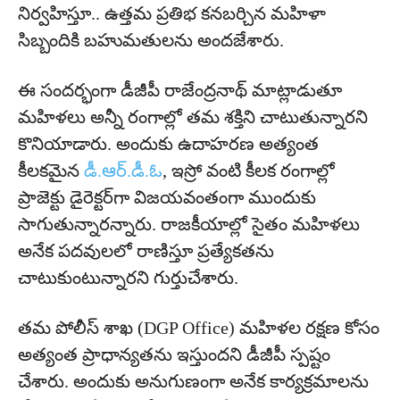
నిర్వహిస్తూ.. ఉత్తమ ప్రతిభ కనబర్చిన మహిళా
సిబ్బందికి బహుమతులను అందజేశారు.
ఈ సందర్భంగా డీజీపీ రాజేంద్రనాథ్ మాట్లాడుతూ
మహిళలు అన్నీ రంగాల్లో తమ శక్తిని చాటుతున్నారని
కొనియాడారు. అందుకు ఉదాహరణ అత్యంత
కీలకమైన
డీ.ఆర్.డీ.ఓ
, ఇస్రో వంటి కీలక రంగాల్లో
ప్రాజెక్టు డైరెక్టర్‌గా విజయవంతంగా ముందుకు
సాగుతున్నారన్నారు. రాజకీయాల్లో సైతం మహిళలు
అనేక పదవులలో రాణిస్తూ ప్రత్యేకతను
చాటుకుంటున్నారని గుర్తుచేశారు.
తమ పోలీస్ శాఖ (DGP Office) మహిళల రక్షణ కోసం
అత్యంత ప్రాధాన్యతను ఇస్తుందని డీజీపీ స్పష్టం
చేశారు. అందుకు అనుగుణంగా అనేక కార్యక్రమాలను