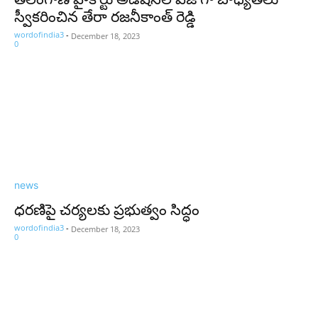
స్వీకరించిన తేరా రజనీకాంత్ రెడ్డి
wordofindia3
-
December 18, 2023
0
news
ధరణిపై చర్యలకు ప్రభుత్వం సిద్ధం
wordofindia3
-
December 18, 2023
0