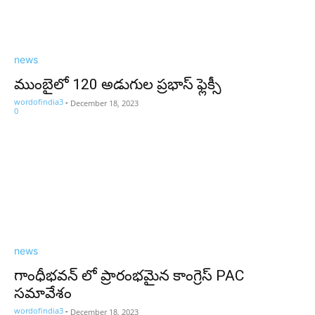
news
ముంబైలో 120 అడుగుల ప్రభాస్ ఫ్లెక్సీ
wordofindia3
-
December 18, 2023
0
news
గాంధీభవన్ లో ప్రారంభమైన కాంగ్రెస్ PAC
సమావేశం
wordofindia3
-
December 18, 2023