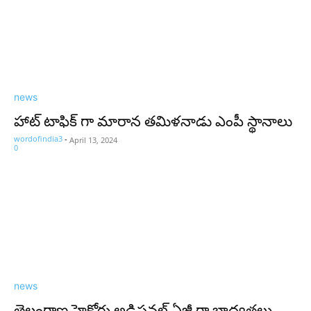
news
హాట్ టాఫిక్ గా మారాన తమిళనాడు ఎంపీ స్థానాలు
wordofindia3
-
April 13, 2024
0
news
తెలంగాణ హైకోర్టు అడిషనల్ ఏజీ గా బాధ్యతలు