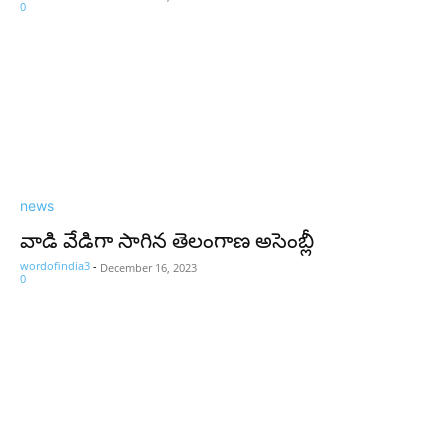
0
news
వాడి వేడిగా సాగిన తెలంగాణ అసెంబ్లీ
wordofindia3
-
December 16, 2023
0