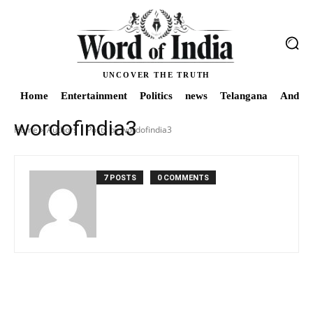
UNCOVER THE TRUTH
Home
Entertainment
Politics
news
Telangana
Andhra
wordofindia3
Home
Authors
Posts by wordofindia3
7 POSTS
0 COMMENTS