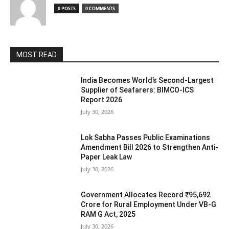
0 POSTS
0 COMMENTS
MOST READ
India Becomes World’s Second-Largest
Supplier of Seafarers: BIMCO-ICS
Report 2026
July 30, 2026
Lok Sabha Passes Public Examinations
Amendment Bill 2026 to Strengthen Anti-
Paper Leak Law
July 30, 2026
Government Allocates Record ₹95,692
Crore for Rural Employment Under VB-G
RAM G Act, 2025
July 30, 2026