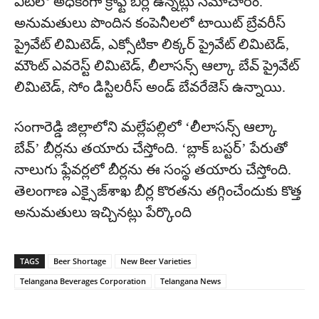
వీటిలో అధికంగా క్రాఫ్ట్‌ బీర్లే ఉన్నట్లు సమాచారం.
అనుమతులు పొందిన కంపెనీలలో టాయిట్‌ బ్రేవరీస్‌
ప్రైవేట్ లిమిటెడ్‌, ఎక్సోటికా లిక్కర్‌ ప్రైవేట్ లిమిటెడ్‌,
మౌంట్‌ ఎవరెస్ట్ లిమిటెడ్‌, లీలాసన్స్‌ ఆల్కా బేవ్‌ ప్రైవేట్
లిమిటెడ్‌, సోం డిస్టిలరీస్‌ అండ్‌ బేవరేజెస్‌ ఉన్నాయి.
సంగారెడ్డి జిల్లాలోని మల్లేపల్లిలో ‘లీలాసన్స్‌ ఆల్కా
బేవ్‌’ బీర్లను తయారు చేస్తోంది. ‘బ్లాక్‌ బస్టర్‌’ పేరుతో
నాలుగు ఫ్లేవర్లలో బీర్లను ఈ సంస్థ తయారు చేస్తోంది.
తెలంగాణ ఎక్సైజ్‌శాఖ బీర్ల కొరతను తగ్గించేందుకు కొత్త
అనుమతులు ఇచ్చినట్లు పేర్కొంది
TAGS
Beer Shortage
New Beer Varieties
Telangana Beverages Corporation
Telangana News