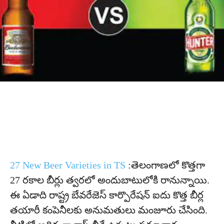
27 New Beer Varieties in TS
:తెలంగాణలో కొత్తగా
27 రకాల బీర్లు త్వరలో అందుబాటులోకి రానున్నాయి.
ఈ ఏడాది రాష్ట్ర బేవరేజెస్‌ కార్పొరేషన్‌ ఐదు కొత్త బీర్ల
తయారీ కంపెనీలకు అనుమతులు మంజూరు చేసింది.