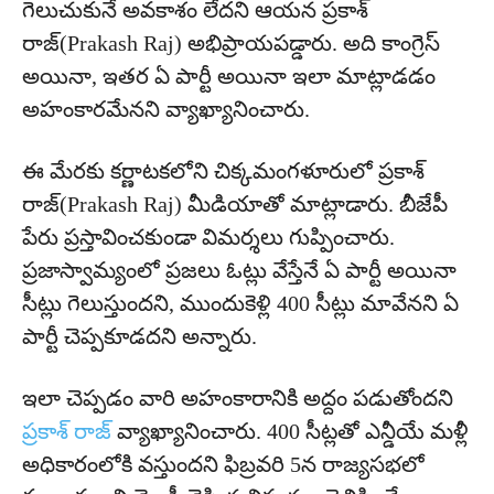
గెలుచుకునే అవకాశం లేదని ఆయన ప్రకాశ్
రాజ్(Prakash Raj) అభిప్రాయపడ్డారు. అది కాంగ్రెస్
అయినా, ఇతర ఏ పార్టీ అయినా ఇలా మాట్లాడడం
అహంకారమేనని వ్యాఖ్యానించారు.
ఈ మేరకు కర్ణాటకలోని చిక్కమంగళూరులో ప్రకాశ్
రాజ్(Prakash Raj) మీడియాతో మాట్లాడారు. బీజేపీ
పేరు ప్రస్తావించకుండా విమర్శలు గుప్పించారు.
ప్రజాస్వామ్యంలో ప్రజలు ఓట్లు వేస్తేనే ఏ పార్టీ అయినా
సీట్లు గెలుస్తుందని, ముందుకెళ్లి 400 సీట్లు మావేనని ఏ
పార్టీ చెప్పకూడదని అన్నారు.
ఇలా చెప్పడం వారి అహంకారానికి అద్దం పడుతోందని
ప్రకాశ్ రాజ్
వ్యాఖ్యానించారు. 400 సీట్లతో ఎన్డీయే మళ్లీ
అధికారంలోకి వస్తుందని ఫిబ్రవరి 5న రాజ్యసభలో