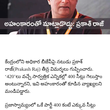
కేంద్రంలోని అధికార బీజేపీపై నటుడు ప్రకాశ్
రాజ్(Prakash Raj) తీవ్ర విమర్శలు గుప్పించారు.
‘420’లు వచ్చే సార్వత్రిక ఎన్నికల్లో 400 సీట్లు గెలుస్తాం
అంటున్నారని, ఇవి అహంకారంతో కూడిన వ్యాఖ్యలని
మండిపడ్డారు.
ప్రజాస్వామ్యంలో ఒకే పార్టీ 400 కంటే ఎక్కువ సీట్లు