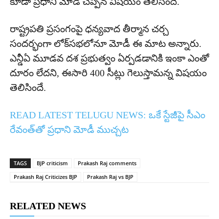
కూడా ప్రధాని మోడీ చెప్పిన విషయం తెలిసిందే.
రాష్ట్రపతి ప్రసంగంపై ధన్యవాద తీర్మాన చర్చ
సందర్భంగా లోక్‌సభలోనూ మోడీ ఈ మాట అన్నారు.
ఎన్డీఏ మూడవ దశ ప్రభుత్వం ఏర్పడడానికి ఇంకా ఎంతో
దూరం లేదని, ఈసారి 400 సీట్లు గెలుస్తామన్న విషయం
తెలిసిందే.
READ LATEST TELUGU NEWS:
ఒకే స్టేజీపై సీఎం
రేవంత్‌తో ప్రధాని మోడీ ముచ్చట
TAGS
BJP criticism
Prakash Raj comments
Prakash Raj Criticizes BJP
Prakash Raj vs BJP
RELATED NEWS