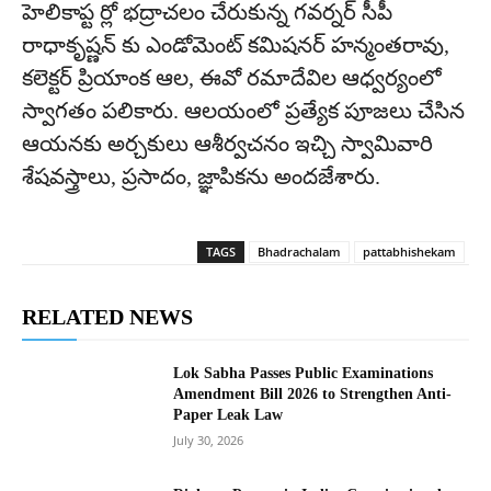
హెలికాప్ట ర్లో భద్రాచలం చేరుకున్న గవర్నర్ సీపీ
రాధాకృష్ణన్ కు ఎండోమెంట్ కమిషనర్ హన్మంతరావు,
కలెక్టర్ ప్రియాంక ఆల, ఈవో రమాదేవిల ఆధ్వర్యంలో
స్వాగతం పలికారు. ఆలయంలో ప్రత్యేక పూజలు చేసిన
ఆయనకు అర్చకులు ఆశీర్వచనం ఇచ్చి స్వామివారి
శేషవస్త్రాలు, ప్రసాదం, జ్ఞాపికను అందజేశారు.
TAGS
Bhadrachalam
pattabhishekam
RELATED NEWS
Lok Sabha Passes Public Examinations
Amendment Bill 2026 to Strengthen Anti-
Paper Leak Law
July 30, 2026