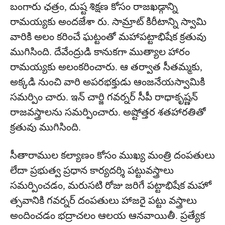
బంగారు ఛత్రం, దుష్ట శిక్షణ కోసం రాజఖడ్గాన్ని
రామయ్యకు అందజేశా రు. సామ్రాట్ కిరీటాన్ని స్వామి
వారికి అలం కరించే ఘట్టంతో మహాపట్టాభిషేక క్రతువు
ముగిసింది. దేవేంద్రుడి కానుకగా ముత్యాల హారం
రామయ్యకు అలంకరించారు. ఆ తర్వాత సీతమ్మకు,
అక్కడి నుంచి వారి అపరభక్తుడు ఆంజనేయస్వామికి
సమర్పిం చారు. ఇన్ చార్జి గవర్నర్ సీపీ రాధాకృష్ణన్
రాజవస్త్రాలను సమర్పించారు. అష్టోత్తర శతహారతితో
క్రతువు ముగిసింది.
సీతారాముల కల్యాణం కోసం ముఖ్య మంత్రి దంపతులు
లేదా ప్రభుత్వ ప్రధాన కార్యదర్శి పట్టువస్త్రాలు
సమర్పించడం, మరుసటి రోజు జరిగే పట్టాభిషేక మహో
త్సవానికి గవర్నర్ దంపతులు హాజరై పట్టు వస్త్రాలు
అందించడం భద్రాచలం ఆలయ ఆనవాయితీ. ప్రత్యేక