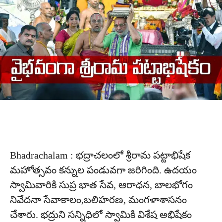
Bhadrachalam : భద్రాచలంలో శ్రీరామ పట్టాభిషేక
మహోత్సవం కన్నుల పండువగా జరిగింది. ఉదయం
స్వామివారికి సుప్ర భాత సేవ, ఆరాధన, బాలభోగం
నివేదనా సేవాకాలం,బలిహరణ, మంగళాశాసనం
చేశారు. భద్రుని సన్నిధిలో స్వామికి విశేష అభిషేకం