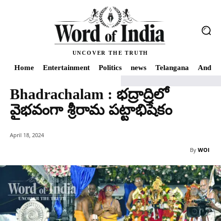
UNCOVER THE TRUTH
Home
Entertainment
Politics
news
Telangana
Andhra
Bhadrachalam : భద్రాద్రిలో
Home
news
Bhadrachalam : భద్రాద్రిలో వైభవంగా శ్రీరామ పట్టాభిషేకం
వైభవంగా శ్రీరామ పట్టాభిషేకం
April 18, 2024
By
WOI