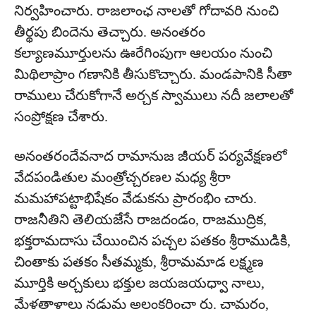
నిర్వహించారు. రాజలాంఛ నాలతో గోదావరి నుంచి
తీర్థపు బిందెను తెచ్చారు. అనంతరం
కల్యాణమూర్తులను ఊరేగింపుగా ఆలయం నుంచి
మిథిలాప్రాం గణానికి తీసుకొచ్చారు. మండపానికి సీతా
రాములు చేరుకోగానే అర్చక స్వాములు నదీ జలాలతో
సంప్రోక్షణ చేశారు.
అనంతరందేవనాద రామానుజ జీయర్ పర్యవేక్షణలో
వేదపండితుల మంత్రోచ్చరణల మధ్య శ్రీరా
మమహాపట్టాభిషేకం వేడుకను ప్రారంభిం చారు.
రాజనీతిని తెలియజేసే రాజదండం, రాజముద్రిక,
భక్తరామదాసు చేయించిన పచ్చల పతకం శ్రీరాముడికి,
చింతాకు పతకం సీతమ్మకు, శ్రీరామమాడ లక్ష్మణ
మూర్తికి అర్చకులు భక్తుల జయజయధ్వా నాలు,
మేళతాళాలు నడుమ అలంకరించా రు. చామరం,