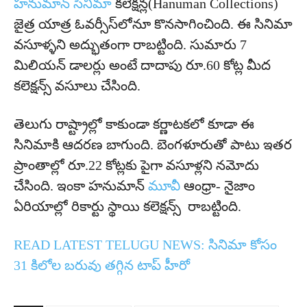
హనుమాన్ సినిమా
కలెక్షన్ల(Hanuman Collections)
జైత్ర యాత్ర ఓవర్సీస్‌లోనూ కొనసాగించింది. ఈ సినిమా
వసూళ్ళని అద్భుతంగా రాబట్టింది. సుమారు 7
మిలియన్ డాలర్లు అంటే దాదాపు రూ.60 కోట్ల మీద
కలెక్షన్స్ వసూలు చేసింది.
తెలుగు రాష్ట్రాల్లో కాకుండా కర్ణాటకలో కూడా ఈ
సినిమాకి ఆదరణ బాగుంది. బెంగళూరుతో పాటు ఇతర
ప్రాంతాల్లో రూ.22 కోట్లకు పైగా వసూళ్లని నమోదు
చేసింది. ఇంకా హనుమాన్
మూవీ
ఆంధ్రా- నైజాం
ఏరియాల్లో రికార్టు స్థాయి కలెక్షన్స్ రాబట్టింది.
READ LATEST TELUGU NEWS:
సినిమా కోసం
31 కిలోల బరువు తగ్గిన టాప్ హీరో