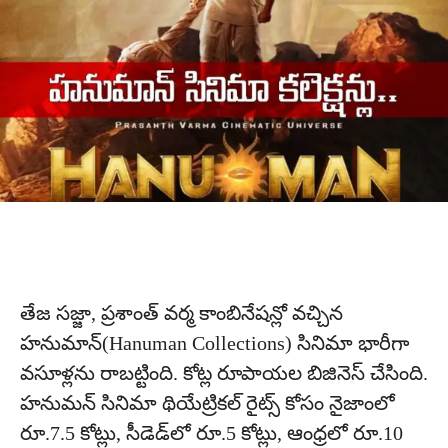
తేజ సజ్జా, ప్రశాంత్ వర్మ కాంబినేషన్లో వచ్చిన
హనుమాన్(Hanuman Collections) సినిమా భారీగా
వసూళ్లను రాబట్టింది. కోట్ల రూపాయల బిజినెస్ చేసింది.
హనుమన్ సినిమా థియేట్రికల్ రైట్స్ కోసం నైజాంలో
రూ.7.5 కోట్లు, సీడెడ్‌లో రూ.5 కోట్లు, ఆంధ్రలో రూ.10