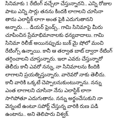
సినిమాకు 1 రేటింగ్ వ‌చ్చేలా చేస్తున్నార‌ని.. ఎన్ని రోజుల
పాటు ఎన్ని సార్లు త‌న‌ను కింద‌కి లాగాలని చూసినా
తాను ఎలాస్టిక్ లాగా అంత పైకి ఎదుగుతాన‌ని
అన్నారు…. డియ‌ర్ ఫ్రెండ్స్.. గామి సినిమాపై మీరు
చూపించిన ప్రేమాభిమానాల‌కు ధ‌న్య‌వాదాలు. గామి
సినిమా రిలీజ్ అయిన‌ప్పుడు బుక్ మై షోలో మంచి
రేటింగ్స్ ఉన్నాయి. కానీ ఆ త‌ర్వాత బాట్ ద్వారా రేటింగ్
తగ్గించాల‌ని చూస్తున్నారు. ఇలా ఎవ‌రు చేస్తున్నారో
తెలీదు కానీ ఎవ‌రో న‌న్ను, నా సినిమాల‌ను కిందికి
లాగాల‌ని ప్ర‌య‌త్నిస్తున్నారు. వారెవ‌రో నాకు తెలీదు.
కానీ వారికి ఒక్క‌టే చెప్పాల‌నుకుంటున్నాను. న‌న్ను
ఎంత లాగాల‌ని చూసినా నేను ఎలాస్టిక్ లాగా
సాగిపోతూ ఎదుగుతాను. న‌న్ను అర్థంచేసుకుని నా
వెన్నంటే ఉంటూ స‌పోర్ట్ చేస్తున్న వారికి రుణ ప‌డి
ఉంటాను.. అని తెలిపారు విశ్వక్.