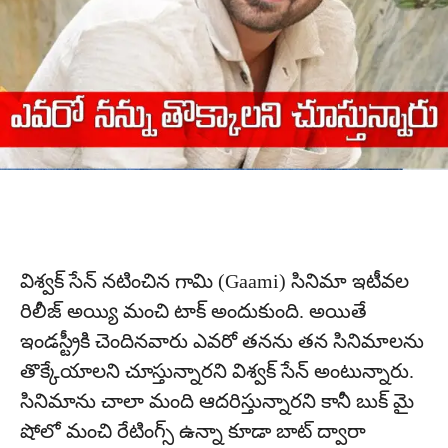
విశ్వ‌క్ సేన్ న‌టించిన గామి (Gaami) సినిమా ఇటీవ‌ల
రిలీజ్ అయ్యి మంచి టాక్ అందుకుంది. అయితే
ఇండ‌స్ట్రీకి చెందిన‌వారు ఎవ‌రో త‌న‌ను త‌న సినిమాల‌ను
తొక్కేయాలని చూస్తున్నార‌ని విశ్వ‌క్ సేన్ అంటున్నారు.
సినిమాను చాలా మంది ఆద‌రిస్తున్నార‌ని కానీ బుక్ మై
షోలో మంచి రేటింగ్స్ ఉన్నా కూడా బాట్ ద్వారా