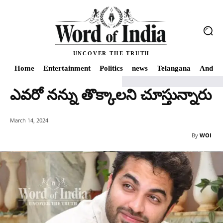
UNCOVER THE TRUTH
Home
Entertainment
Politics
news
Telangana
Andhra
ఎవ‌రో నన్ను తొక్కాల‌ని చూస్తున్నారు
Home
news
ఎవ‌రో నన్ను తొక్కాల‌ని చూస్తున్నారు
March 14, 2024
By
WOI