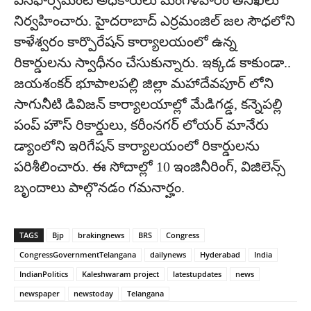
ఎన్‌ఫోర్స్‌మెంట్‌ అధికారులు మంగళవారం తనిఖీలు
నిర్వహించారు. హైదరాబాద్ ఎర్రమంజిల్‌ జల సౌధలోని
కాళేశ్వరం కార్పొరేషన్‌ కార్యాలయంలో ఉన్న
రికార్డులను స్వాధీనం చేసుకున్నారు. ఇక్కడ కాకుండా..
జయశంకర్‌ భూపాలపల్లి జిల్లా మహాదేవపూర్ లోని
సాగునీటి డివిజన్‌ కార్యాలయాల్లో మేడిగడ్డ, కన్నెపల్లి
పంప్‌ హౌస్‌ రికార్డులు, కరీంనగర్‌ లోయర్ మానేరు
డ్యాంలోని ఇరిగేషన్‌ కార్యాలయంలో రికార్డులను
పరిశీలించారు. ఈ సోదాల్లో 10 ఇంజినీరింగ్‌, విజిలెన్స్‌
బృందాలు పాల్గొనడం గమనార్హం.
TAGS
Bjp
brakingnews
BRS
Congress
CongressGovernmentTelangana
dailynews
Hyderabad
India
IndianPolitics
Kaleshwaram project
latestupdates
news
newspaper
newstoday
Telangana