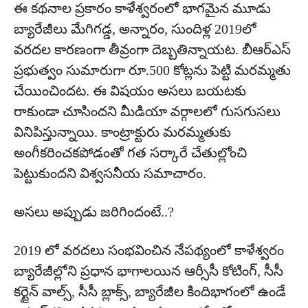
ఈ కథనాల ప్రకారం కాళేశ్వరంలో భాగమైన మూడు
బ్యారేజీలు మేగిగడ్డ, అన్నారం, సుందిళ్ల 2019లో
వరదల కారణంగా తీవ్రంగా దెబ్బతిన్నాయట. బీఆర్ఎస్
ప్రభుత్వం సుమారుగా రూ.500 కోట్లను పెట్టి మరమ్మతు
చేయించిందట. ఈ విషయం అసలు బయటకు
రాకుండా చూసిందని మీడియా వర్గాలలో గుసగుసలు
వినిపిస్తున్నాయి. కాంట్రాక్టురు మరమ్మతుకు
అంగీకరించకపోడంతో గత సర్కారే చేతుల్లోంచి
పెట్టుకుందని విశ్వసనీయ సమాచారం.
అసలు అప్పుడు జరిగిందంటే..?
2019 లో వరదలు సంభవించిన నేపథ్యంలో కాళేశ్వరం
బ్యారేజీల్లోని ప్రధాన భాగాలయిన ఆర్సీసీ కోటింగ్, సీసీ
కర్టైన్ వాల్స్, సీసీ బ్లాక్స్, బ్యారేజీల కిందిభాగంలో ఉండే