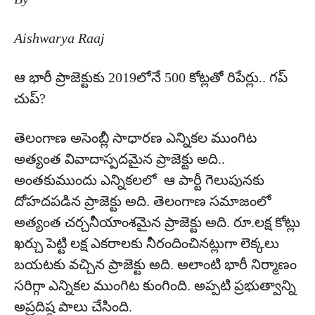
Aishwarya Raaj
ఆ భారీ ప్రాజెక్టుకు 2019లోనే 500 కోట్లతో రిపేర్లు.. గప్
చుప్?
తెలంగాణ అసెంబ్లీ సాధారణ ఎన్నికల ముంగిట
అత్యంత వివాదాస్పదమైన ప్రాజెక్టు అది..
అంతకుముందు ఎన్నికలలో ఆ పార్టీ గెలుపునకు
దోహదపడిన ప్రాజెక్టు అది. తెలంగాణ సమాజంలో
అత్యంత చర్చనీయాంశమైన ప్రాజెక్టు అది. రూ.లక్ష కోట్లు
ఖర్చు పెట్టి లక్ష ఎకరాలకు నీరందించినట్లుగా లెక్కలు
బయటకు వచ్చిన ప్రాజెక్టు అది. అలాంటి భారీ నిర్మాణం
సరిగ్గా ఎన్నికల ముంగిట కుంగింది. అప్పటి ప్రభుత్వాన్ని
అప్రదిష్ఠ పాలు చేసింది.