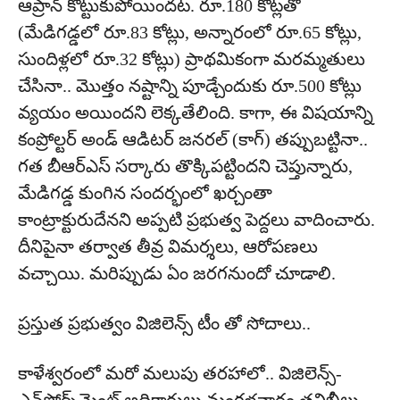
ఆప్రాన్ కొట్టుకుపోయిందట. రూ.180 కోట్లతో
(మేడిగడ్డలో రూ.83 కోట్లు, అన్నారంలో రూ.65 కోట్లు,
సుందిళ్లలో రూ.32 కోట్లు) ప్రాథమికంగా మరమ్మతులు
చేసినా.. మొత్తం నష్టాన్ని పూడ్చేందుకు రూ.500 కోట్లు
వ్యయం అయిందని లెక్కతేలింది. కాగా, ఈ విషయాన్ని
కంప్రోల్టర్ అండ్ ఆడిటర్ జనరల్ (కాగ్) తప్పుబట్టినా..
గత బీఆర్ఎస్ సర్కారు తొక్కిపట్టిందని చెప్తున్నారు,
మేడిగడ్డ కుంగిన సందర్భంలో ఖర్చంతా
కాంట్రాక్టురుదేనని అప్పటి ప్రభుత్వ పెద్దలు వాదించారు.
దీనిపైనా తర్వాత తీవ్ర విమర్శలు, ఆరోపణలు
వచ్చాయి. మరిప్పుడు ఏం జరగనుందో చూడాలి.
ప్రస్తుత ప్రభుత్వం విజిలెన్స్ టీం తో సోదాలు..
కాళేశ్వరంలో మరో మలుపు తరహాలో.. విజిలెన్స్‌-