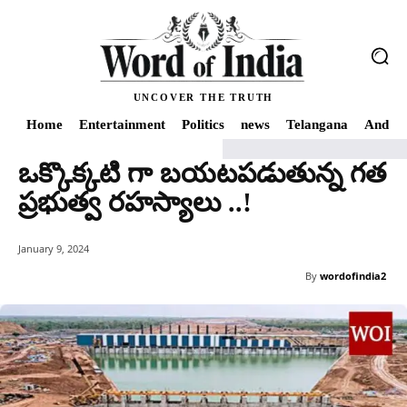
UNCOVER THE TRUTH
Home
Entertainment
Politics
news
Telangana
Andhra
ఒక్కొక్కటి గా బయటపడుతున్న గత
Home
news
ఒక్కొక్కటి గా బయటపడుతున్న గత ప్రభుత్వ రహస్యాలు ..!
ప్రభుత్వ రహస్యాలు ..!
January 9, 2024
By
wordofindia2