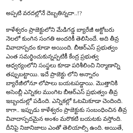
అప్పటి వరదల్లోనే దెబ్బతిన్నదా..!?
కాళేశ్వరం ప్రాజెక్టులోని మేడిగడ్డ బ్యారేజీ అక్టోబరు
నెలలో కుంగిన సంగతి అందరికీ తెలిసిందే. అది తీవ్ర
వివాదాస్పదం కూడా అయింది. బీఆర్ఎస్ ప్రభుత్వం
ఎంత సమర్థించుకున్నప్పటికీ కేంద్ర ప్రభుత్వ
ఆధ్వర్యంలోని సంస్థలు కూడా పరిశీలించి నిర్మాణాన్ని
తప్పుబట్టాయి. ఇదే ప్రాజెక్టు లోని అన్నారం
బ్యారేజీలోనూ లోపాలు బయటపడ్డాయి. మొత్తానికి
అసెంబ్లీ ఎన్నికల ముంగిట బీఆర్ఎస్ ప్రభుత్వం తీవ్ర
ఇబ్బందుల్లో పడింది. ఎన్నికల్లో ఓటమికూడా చెందింది.
కాగా.. ఇప్పుడు కాళేశ్వరం ప్రాజెక్టుకు సంబంధించిన తీవ్ర
వివాదాస్పదమైన అంశం మరొకటి బయటకు వస్తోంది.
దీనిపై నిజానిజాలు ఎంతో తెలియాల్సి ఉంది. అయితే,