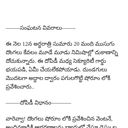
——–సంఘటన వివరాలు——-
ఈ నెల 12న అర్ధరాత్రి సుమారు 20 మంది ముసుగు
దొంగలు కేవలం మూడే మూడు నిమిషాల్లో దుకాణాన్ని
దోచుకున్నారు. ఈ దోపిడీ మధ్య సెక్యూరిటీ గార్డు
భయపడి, ఏమీ చేయలేకపోయాడు. దుండగులు
మొదటగా అద్దాల ద్వారం పగులగొట్టి షోరూం లోకి
ప్రవేశించారు..
——–దోపిడీ విధానం———–
వారెవ్వా! దొంగలు షోరూం లోకి ప్రవేశించిన వెంటనే,
అందినకాడికి ఆభ‌ర‌ణాల‌ను బ్యాగుల్లో వేస్తూ డెస్కుల