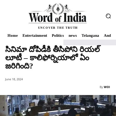
UNCOVER THE TRUTH
Home
Entertainment
Politics
news
Telangana
Andhra
సినిమా దోపిడీకి తీసిపోని రియల్
Home
news
సినిమా దోపిడీకి తీసిపోని రియల్ లూటీ – కాలిఫోర్నియాలో ఏం జరిగింది?
లూటీ – కాలిఫోర్నియాలో ఏం
జరిగింది?
June 18, 2024
By
WOI