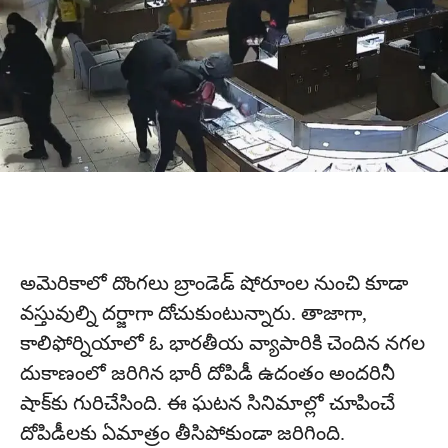
అమెరికాలో దొంగలు బ్రాండెడ్ షోరూంల నుంచి కూడా
వ‌స్తువుల్ని ద‌ర్జాగా దోచుకుంటున్నారు. తాజాగా,
కాలిఫోర్నియాలో ఓ భారతీయ వ్యాపారికి చెందిన‌ నగల
దుకాణంలో జరిగిన భారీ దోపిడీ ఉదంతం అందరినీ
షాక్‌కు గురిచేసింది. ఈ ఘటన సినిమాల్లో చూపించే
దోపిడీలకు ఏమాత్రం తీసిపోకుండా జరిగింది.