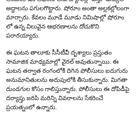
అద్దాలను పగులగొట్టారు. షోరూం అంతా అల్లకల్లోలంగా
మార్చారు. కేవలం మూడే మూడు నిమిషాల్లో షోరూం
లో ఉన్న విలువైన ఆభరణాలను దోచుకొని
పరారయ్యారు.
ఈ ఘ‌ట‌న తాలూకు సీసీటీవీ దృశ్యాలు ప్ర‌స్తుతం
సామాజిక మాధ్య‌మాల్లో వైర‌ల్ అవుతున్నాయి. ఈ
ఘటన తర్వాత రంగంలోకి దిగిన పోలీసులు ఐదుగురు
అనుమానితులను అదుపులోకి తీసుకున్నారు. మిగ‌తా
దుండగుల కోసం గాలిస్తున్నారు. పోలీసులు ఈ దోపిడీపై
దర్యాప్తు జరిపి మరిన్ని వివరాలను సేకరించే
ప్రయత్నంలో ఉన్నారు.