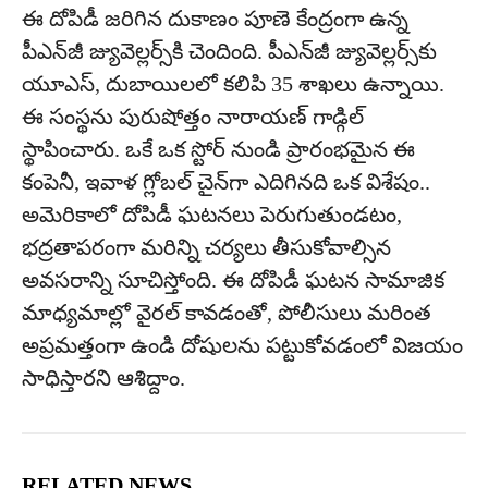
ఈ దోపిడీ జరిగిన దుకాణం పూణె కేంద్రంగా ఉన్న
పీఎన్‌జీ జ్యువెల్లర్స్‌కి చెందింది. పీఎన్‌జీ జ్యువెల్లర్స్‌కు
యూఎస్, దుబాయిలలో కలిపి 35 శాఖలు ఉన్నాయి.
ఈ సంస్థ‌ను పురుషోత్తం నారాయ‌ణ్ గాడ్గిల్
స్థాపించారు. ఒకే ఒక స్టోర్ నుండి ప్రారంభమైన ఈ
కంపెనీ, ఇవాళ గ్లోబ‌ల్ చైన్‌గా ఎదిగినది ఒక విశేషం..
అమెరికాలో దోపిడీ ఘటనలు పెరుగుతుండటం,
భద్రతాపరంగా మరిన్ని చర్యలు తీసుకోవాల్సిన
అవసరాన్ని సూచిస్తోంది. ఈ దోపిడీ ఘటన సామాజిక
మాధ్యమాల్లో వైరల్ కావడంతో, పోలీసులు మరింత
అప్రమత్తంగా ఉండి దోషులను పట్టుకోవడంలో విజయం
సాధిస్తారని ఆశిద్దాం.
RELATED NEWS