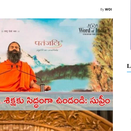
By
WOI
L