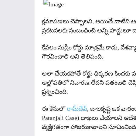
క్షమాపణలు చెప్పాలని, అయితే వాటిని అంగీక
ప్రకటనలకు సంబంధించి అన్ని హద్దులూ దాటారన
కేవలం సుప్రీం కోర్టు మాత్రమే కాదు, దేశవ్యా
గౌరవించాలి అని తెలిపింది.
అలా చేయకపోతే కోర్టు ధిక్కరణ కిందకు వస్తుం
అల్లోపతిలో నివారణ లేదని పతంజలి చెప్పి
ప్రశ్నించింది.
ఈ కేసులో
రామ్​దేవ్
​, బాలకృష్ణ ఒక వారం
Patanjali Case) దాఖలు చేయాలని ఆదేశిం
వ్యక్తిగతంగా హాజరుకావాలని సూచించింది