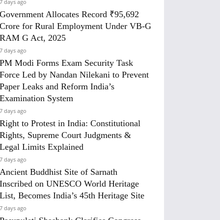
7 days ago
Government Allocates Record ₹95,692
Crore for Rural Employment Under VB-G
RAM G Act, 2025
7 days ago
PM Modi Forms Exam Security Task
Force Led by Nandan Nilekani to Prevent
Paper Leaks and Reform India’s
Examination System
7 days ago
Right to Protest in India: Constitutional
Rights, Supreme Court Judgments &
Legal Limits Explained
7 days ago
Ancient Buddhist Site of Sarnath
Inscribed on UNESCO World Heritage
List, Becomes India’s 45th Heritage Site
7 days ago