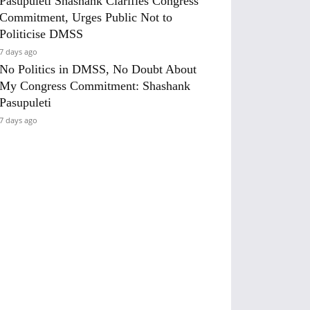
Pasupuleti Shashank Clarifies Congress
Commitment, Urges Public Not to
Politicise DMSS
7 days ago
No Politics in DMSS, No Doubt About
My Congress Commitment: Shashank
Pasupuleti
7 days ago