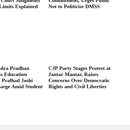
 Court Judgments
Commitment, Urges Public
Limits Explained
Not to Politicise DMSS
dra Pradhan
CJP Party Stages Protest at
as Education
Jantar Mantar, Raises
; Pralhad Joshi
Concerns Over Democratic
arge Amid Student
Rights and Civil Liberties