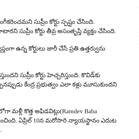
రించమని సుప్రీం కోర్టు స్పష్టం చేసింది.
ి సుప్రీం కోర్టు తీవ్ర అసంతృప్తి వ్యక్తం చేసింది.
ప్తంగా ఉన్న కోర్టులు జారీ చేసే ప్రతి ఉత్తర్వును
దని సుప్రీం కోర్టు హెచ్చరిస్తుంది. కొవిడ్‌కు
నప్పుడు కేంద్ర ప్రభుత్వం ఎలా కళ్లు మూసుకుందని
లోగా మళ్లీ కొత్త అఫిడవిట్లు(Ramdev Baba
చింది. ఏప్రిల్‌ 10న మరోసారి న్యాయస్థానం ఎదుట
.