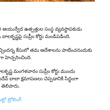
ఆయుర్వేద ఉత్పత్తుల సంస్థ వ్యవస్థాపకుడు
బాలకృష్ణపై సుప్రీం కోర్టు మండిపడింది.
ఇచ్చిందన్న కేసులో తమ ఆదేశాలను పాటించనందుకు
ా హెచ్చరించింది.
లకృష్ణ మంగళవారం సుప్రీం కోర్టు ముందు
్‌ బాబా క్షమాపణలు చెప్పడానికి సిద్ధంగా
తెలిపారు.
ంట్లో ట్రోలింగ్