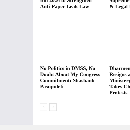
Bill 2026 to Strengthen
Supreme
Anti-Paper Leak Law
& Legal 
No Politics in DMSS, No
Dharmen
Doubt About My Congress
Resigns 
Commitment: Shashank
Minister
Pasupuleti
Takes Ch
Protests