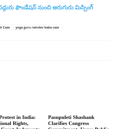
స‌ద్గురు ఫౌండేష‌న్ నుంచి ఆరుగురు మిస్సింగ్
li Case
yoga guru ramdev baba case
Protest in India:
Pasupuleti Shashank
ional Rights,
Clarifies Congress