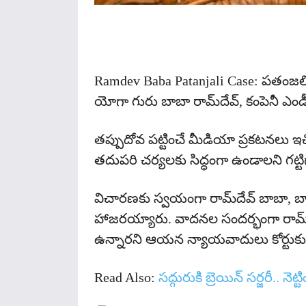
Share
Ramdev Baba Patanjali Case: పతంజలి 
యోగా గురు బాబా రామ్‌దేవ్‌, కంపెనీ ఎండీ 
తప్పుదోవ పట్టించే మీడియా ప్రకటనలు 
తదుపరి చర్యలకు సిద్ధంగా ఉండాలని గట్టిగ
విచారణకు స్వయంగా రామ్‌దేవ్‌ బాబా, బా
హాజరయ్యారు. వాదనల సందర్భంగా రామ్‌దేవ
ఉన్నారని ఆయన న్యాయవాదులు కోర్టుకు 
Read Also:
సద్గురుకి బ్రెయిన్ సర్జరీ.. నెట్టి