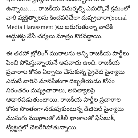
ఉన్నాయి….. రాజకీయ విమర‌్శల్ని ఎదుర్కొనే క్రమంలో
వారి వ్యక్తిత్వాలను కించపరిచేలా దుష్ప్రచారా(Social
Media Harassment )లు జరుగుతున్నా వాటికి
అడ్డుకట్ట వేసే చర్యలు మాత్రం కొరవడ్డాయి.
ఈ తరహా ట్రోలింగ్ ముఠాలను అన్ని రాజకీయ పార్టీలు
పెంచి పోషిస్తున్నాయనే అపవాదు ఉంది. రాజకీయ
ప్రచారాల కోసం ఏర్పాటు చేసుకున్న ప్రైవేట్ సైన్యాలు
ఎదుటి వారిని మానసికంగా దెబ్బతీయడం కోసం
నిరంతరం దుష్ప్రచారాలు, అసత్యాలపై
ఆధారపడుతుంటాయి. రాజకీయ పార్టీల ప్రచారాల
కోసం సొంతంగా నడుపుకుంటున్న డిజిటల్ సైన్యాలు
ముసుగు ముఖాలతో నకిలీ ఖాతాలతో ఫేస్‌బుక్‌,
ట్విట్టర్లలో చెలరేగిపోతున్నాయి.