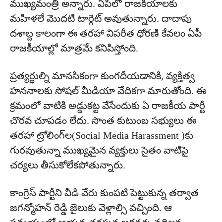
ముఖ్యమంత్రి అన్నారు. ఏపీలో రాజకీయాలకు
మహిళలే మొదటి టార్గెట్ అవుతున్నారు. దాదాపు
దశాబ్ద కాలంగా ఈ తరహా విపరీత ధోరణి కేవలం ఏపీ
రాజకీయాల్లో మాత్రమే కనిపిస్తోంది.
ప్రత్యర్థుల్ని మానసికంగా కుంగదీయడానికి, వ్యక్తిత్వ
హననాలకు సోషల్ మీడియా వేదికగా మారుతోంది. ఈ
క్రమంలో వాటికి అడ్డుకట్ట వేసేందుకు ఏ రాజకీయ పార్టీ
చొరవ చూపడం లేదు. సొంత కుటుంబ సభ్యులు ఈ
తరహా ట్రోలింగ్‌ల(Social Media Harassment )కు
గురవుతున్నా ముఖ్యమైన వ్యక్తులు సైతం వాటిపై
చర్యలు తీసుకోలేకపోతున్నారు.
కాంగ్రెస్‌ పార్టీని వీడి వేరు కుంపటి పెట్టుకున్న తర్వాత
జగన్మోహన్ రెడ్డి జైలుకు వెళ్లాల్సి వచ్చింది. ఆ