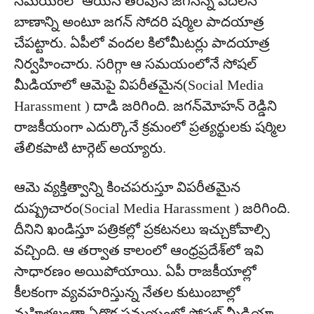
సమయంలో ఆయన తరపున జగనన్న వదిలన
బాణాన్ని అంటూ జగన్ సోదరి షర్మిల పాదయాత్ర
చేపట్టారు. ఏపీలో వందల కిలోమీటర్లు పాదయాత్ర
నిర్వహించారు. సరిగ్గా ఆ సమయంలోనే సోషల్
మీడియాలో ఆమెపై విపరీతమైన(Social Media
Harassment ) దాడి జరిగింది. జగన్‌మోహన్‌ రెడ్డిని
రాజకీయంగా ఎదుర్కొనే క్రమంలో ప్రత్యర్థులకు షర్మిల
తేలికపాటి టార్గెట్ అయ్యారు.
ఆమె వ్యక్తిత్వాన్ని కించపరుస్తూ విపరీతమైన
దుష్ప్రచారం(Social Media Harassment ) జరిగింది.
దీనిని ఖండిస్తూ పత్రికల్లో ప్రకటనలు ఇచ్చుకోవాల్సి
వచ్చింది. ఆ తర్వాత కాలంలో ఆంధ్రప్రదేశ్‌లో ఇవి
సాధారణం అయిపోయాయి. ఏపీ రాజకీయాల్లో
కీలకంగా వ్యవహరిస్తున్న నేతల కుటుంబాల్లో
మహిళలంతా ఏదొక సమయంలో సోషల్ మీడియా