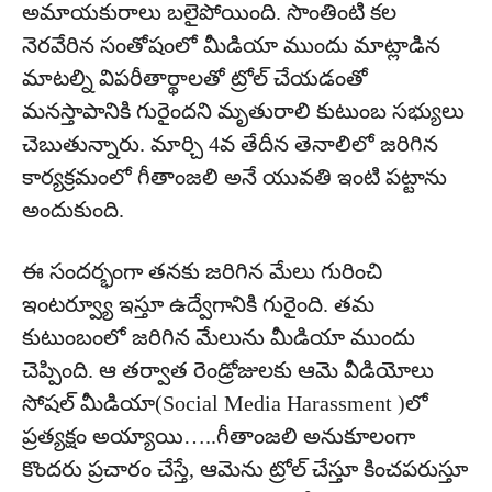
అమాయకురాలు బలైపోయింది. సొంతింటి కల
నెరవేరిన సంతోషంలో మీడియా ముందు మాట్లాడిన
మాటల్ని విపరీతార్థాలతో ట్రోల్ చేయడంతో
మనస్తాపానికి గురైందని మృతురాలి కుటుంబ సభ్యులు
చెబుతున్నారు. మార్చి 4వ తేదీన తెనాలిలో జరిగిన
కార్యక్రమంలో గీతాంజలి అనే యువతి ఇంటి పట్టాను
అందుకుంది.
ఈ సందర్భంగా తనకు జరిగిన మేలు గురించి
ఇంటర్వ్యూ ఇస్తూ ఉద్వేగానికి గురైంది. తమ
కుటుంబంలో జరిగిన మేలును మీడియా ముందు
చెప్పింది. ఆ తర్వాత రెండ్రోజులకు ఆమె వీడియోలు
సోషల్ మీడియా(Social Media Harassment )లో
ప్రత్యక్షం అయ్యాయి…..గీతాంజలి అనుకూలంగా
కొందరు ప్రచారం చేస్తే, ఆమెను ట్రోల్ చేస్తూ కించపరుస్తూ