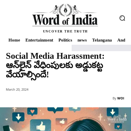
UNCOVER THE TRUTH
Home
Entertainment
Politics
news
Telangana
Andhra
Social Media Harassment:
Home
Social Media Harassment: ఆన్‌లైన్ వేధింపులకు అడ్డుకట్ట వేయాల్సిందే!
ఆన్‌లైన్ వేధింపులకు అడ్డుకట్ట
వేయాల్సిందే!
March 20, 2024
By
WOI