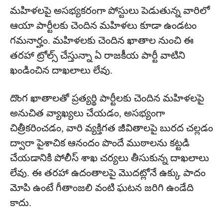
మహిళలపై అసభ్యకరంగా పోస్టులు పెడుతున్న వారిలో
ఆయా పార్టీలకు చెందిన మహిళలు కూడా ఉండటం
గమనార్హం. మహిళలకు చెందిన ఖాతాల నుంచి ఈ
తరహా ట్రోల్స్ చేస్తున్నా ఏ రాజకీయ పార్టీ వాటిని
ఖండించిన దాఖలాలు లేవు.
దొంగ ఖాతాలతో ప్రత్యర్థి పార్టీలకు చెందిన మహిళలపై
అనుచిత వ్యాఖ్యలు చేయడం, అసభ్యంగా
చిత్రీకరించడం, వారి వ్యక్తిగత జీవితాలపై బురద చల్లడం
ద్వారా పైశాచిక ఆనందం పొందే ముఠాలను కట్టడి
చేయడానికి పోలీస్ శాఖ చర్యలు తీసుకున్న దాఖలాలు
లేవు. ఈ తరహా ఉదంతాలపై మొదట్లోనే ఉక్కు పాదం
మోపి ఉంటే గీతాంజలి వంటి ఘటన జరిగి ఉండేది
కాదు.