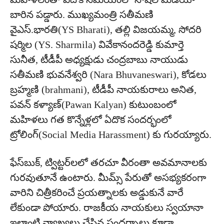
బారిన పడ్డారు. ముఖ్యమంత్రి సతీమణి
వైఎస్‌.భారతి(YS Bharati), తల్లి విజయమ్మ, సోదరి
షర్మిల (YS. Sharmila) వివేకానందరెడ్డి కుమార్తె
సునీత, టీడీపీ అధ్యక్షుడు చంద్రబాబు నాయుడు
సతీమణి భువనేశ్వరి (Nara Bhuvaneswari), కోడలు
బ్రహ్మణి (brahmani), టీడీపీ నాయకురాలు అనిత,
పవన్‌ కళ్యాణ్‌(Pawan Kalyan) కుటుంబంలో
మహిళలు గత కొన్నేళ్లలో ఏదొక సందర్భంలో
ట్రోలింగ్‌‌(Social Media Harassment) కు గురయ్యారు.
ఫేస్‌బుక్, ట్విట్టర్‌లలో తరచూ వీరంతా అవమానాలకు
గురవుతూనే ఉంటారు. మీమ్స్‌ పేరుతో అసభ్యకరంగా
వారిని చిత్రీకరించే ప్రయత్నాలకు అడ్డుకునే వారే
లేకుండా పోయారు. రాజకీయ నాయకులు స్వయానా
ఇలాంటి వ్యాఖ్యలు చేసిన సందర్భాలు కూడా