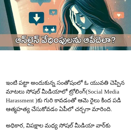
ఇంటి పట్టా అందుకున్న సంతోషంలో ఓ యువతి చెప్పిన
మాటలు సోషల్ మీడియాలో ట్రోలింగ్‌(Social Media
Harassment )కు గురి కావడంతో ఆమె రైలు కింద పడి
ఆత్మహత్య చేసుకోవడం ఏపీలో చర్చగా మారింది.
అధికార, విపక్షాల మధ్య సోషల్ మీడియా వార్‌కు