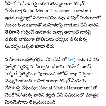
ఏపీలో మహిళలపై జరుగుతున్నంతగా సోషల్
మీడియా(Social Media Harassment ) దాడులు
ఇతర రాష్ట్రాల్లో పెద్దగా కనిపించవు. సోషల్‌ మీడియాలో
ముసుగు ముఖాలతో మహిళలపై దాడులు చేసే వారిని
తేలిగ్గానే గుర్తించే అవకాశం ఉన్నా అలాంటి వారిపై
తమకు తాముగా పోలీసులు చర్యలు తీసుకున్న
సందర్భం ఒక్కటి కూడా లేదు.
మహిళల భద్రత,రక్షణ కోసం ఏపీలో
దిశ
(Disha) పేరిట
ప్రత్యేక వ్యవస్థను ఏర్పాటు చేశారు. ఫోన్‌లో బటన్‌
నొక్కితే ప్రత్యక్షం అవుతామని పోలీస్ శాఖ గర్వంగా
చెప్పుకుంటుంది. బహిరంగంగా సోషల్ మీడియా
వేదికలపై వేధింపుల(Social Media Harassment )తో
చెలరేగిపోతున్న వారిని కట్టడి చేసే విషయంలో మాత్రం
మీనమేషాలు లెక్కిస్తుంటుంది.