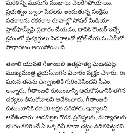
మరికొన్ని ముసుగు ముఖాలు చెలరేగిపోయాయి.
ప్రభుత్వం ద్వారా పేదలకు అందుతున్న సంక్షేమ
పథకాలను రకరకాల రూపాల్లో సోషల్ మీడియా
ప్లాట్‌ఫామ్స్‌పై ప్రచారం చేయడం, దానికి కౌంటర్‌ ఇచ్చే
క్రమంలో ప్రత్యర్థులు పెడర్థాలతో ట్రోల్ చేయడం ఏపీలో
సాధారణం అయిపోయింది.
తెనాలి యువతి గీతాంజలి ఆత్మహత్య ఘటనపట్ల
ముఖ్యమంత్రి వైయస్.జగన్ విచారం వ్యక్తం చేశారు. ఈ
ఘటన తనను దిగ్భ్రాంతికి గురించేసిందని సీఎం
అన్నారు. గీతాంజలి కుటుంబాన్ని ఆదుకోవడానికి తగిన
చర్యలు తీసుకోవాలని ఆదేశించారు. గీతాంజలి
కుటుంబానికి రూ.20 లక్షల పరిహారం ఇవ్వాలని
ఆదేశించారు. ఆడపిల్లల గౌరవ ప్రతిష్టలకు, మర్యాదలకు
భంగం కలిగించే ఏ ఒక్కరినీ కూడా చట్టం వదిలిపెట్టదని