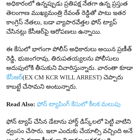
అధికారంలో ఉన్న‌ప్పుడు ప్ర‌తిప‌క్ష నేత‌గా ఉన్న ప్ర‌స్తుత
తెలంగాణ ముఖ్య‌మంత్రి రేవంత్ రెడ్డితో పాటు ఇత‌ర
కాంగ్రెస్ నేత‌లు, బ‌డా వ్యాపారవేత్త‌ల ఫోన్ ట్యాప్
చేసిన‌ట్లు కేసీఆర్‌పై ఆరోప‌ణ‌లు ఉన్నాయి.
ఈ కేసులో భాగంగా పోలీస్ అధికారులు అయిన‌ ప్ర‌ణీత్
రెడ్డి, భుజంగ‌రావు, తిరుప‌త‌య్య‌ల‌ను పోలీసులు
అదుపులోకి తీసుకుని విచారిస్తున్నారు. వారంతా కూడా
కేసీఆర్
(EX CM KCR WILL ARREST) చెప్పారు
కాబ‌ట్టే చేసామ‌ని అంటున్నారు.
Read Also:
ఫోన్ ట్యాపింగ్ కేసులో కీలక మలుపు
ఫోన్ ట్యాప్ చేసిన డేటాను హార్డ్ డిస్క్‌ల‌లో పెట్టి వాటిని
ధ్వంసం చేసారు. ఇలా ఎందుకు చేయాల్సి వ‌చ్చింది అనే