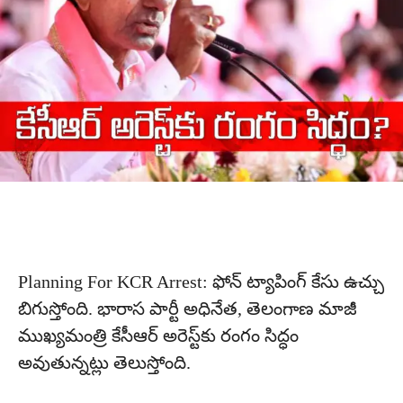
Planning For KCR Arrest: ఫోన్ ట్యాపింగ్ కేసు ఉచ్చు
బిగుస్తోంది. భారాస పార్టీ అధినేత‌, తెలంగాణ మాజీ
ముఖ్య‌మంత్రి కేసీఆర్‌ అరెస్ట్‌కు రంగం సిద్ధం
అవుతున్న‌ట్లు తెలుస్తోంది.