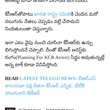
అంశంపై కూడా కీల‌కంగా విచార‌ణ జ‌ర‌గ‌నుంది.
కేసీఆర్‌తోపాటు
భార‌త రాష్ట్ర స‌మితి
కి చెందిన మ‌రో
న‌లుగురు నేత‌లు చెప్ప‌డం వ‌ల్లే చేసామ‌ని
నిందితులంతా చెప్తున్నారు.
ఇలా ఎటు వైపు నుంచి చూసినా కేసీఆర్‌కు ఉచ్చు
బిగుస్తోంద‌నే చెప్పాలి. దీంతో కేసీఆర్ అరెస్ట్‌కు
రంగం(Planning For KCR Arrest) సిద్ధం అవుతున్న‌ట్లే
అన్న టాక్ కూడా వినిపిస్తోంది.
READ
LATEST TELUGU NEWS:
బీఆర్ఎస్
శాసనసభా పక్ష నేతగా కేసీఆర్ ఎన్నిక.. భేటీకి
హాజరుకాని కేటీఆర్
TAGS
EX CM KCR Arrest
EX CM KCR Will Arrest